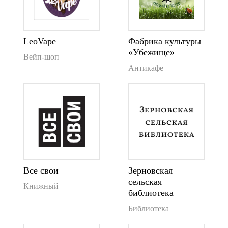
LeoVape
Фабрика культуры
«Убежище»
Вейп-шоп
Антикафе
Все свои
Зерновская
сельская
Книжный
библиотека
Библиотека