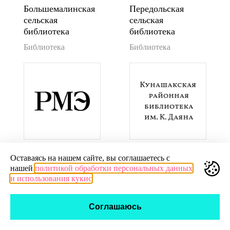
Большемалинская
Передольская
сельская
сельская
библиотека
библиотека
Библиотека
Библиотека
Русскошойская
Кунашакская
Оставаясь на нашем сайте, вы соглашаетесь с
сельская
районная
нашей
политикой обработки персональных данных
библиотека | РМЭ
библиотека им. К.
и использования кукис
Даяна
Библиотека
Библиотека
Соглашаюсь