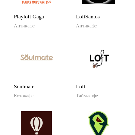
Playloft Gaga
LoftSantos
Антикафе
Антикафе
Soulmate
Loft
Котокафе
Тайм-кафе