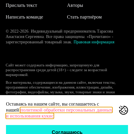
Прислать текст
Авторы
Написать команде
Стать партнёром
© 2022-2026. Индивидуальный предприниматель Тарасова
Анастасия Сергеевна. Все права защищены. «Прочитано» -
зарегистрированный товарный знак.
Правовая информация
Сайт может содержать информацию, запрещенную для
распространения среди детей (18+) – следите за возрастной
маркировкой.
Все материалы, содержащиеся на данном сайте, включая тексты,
программное обеспечение, изображения, иллюстрации, дизайн,
фотографии, видеофайлы, музыка, звуки, товарные знаки и знаки
обслуживания, логотипы и другие объекты являются охраняемыми
объектами интеллектуальной собственности, исключительные права на
Оставаясь на нашем сайте, вы соглашаетесь с
использование которых принадлежат правообладателям.
нашей
политикой обработки персональных данных
Запрещается полное или частичное копирование и распространение (в
и использования кукис
том числе, путем воспроизведения и размещения на других сайтах и
ресурсах в Интернете) в любой форме материалов сайта без ссылки на
сайт prochitano.ru.
Соглашаюсь