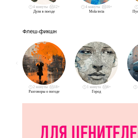
4 минуты
12+
4 минуты
16+
Дуля в поезде
Mola tecta
Пус
Флеш-фикшн
2 минуты
18+
1 минута
6+
Разговоры о погоде
Город