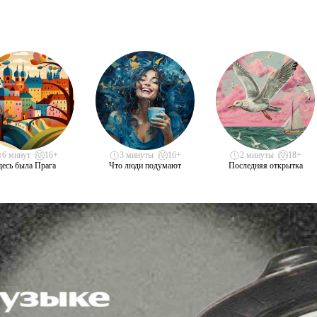
6 минут
16+
3 минуты
16+
2 минуты
18+
десь была Прага
Что люди подумают
Последняя открытка