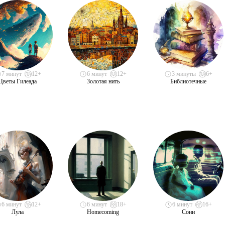
7 минут
12+
6 минут
12+
3 минуты
6+
Цветы Гилеада
Золотая нить
Библиотечные
6 минут
12+
6 минут
18+
6 минут
16+
Лула
Homecoming
Сони