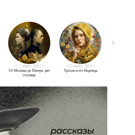
7 минут
12+
5 минут
12+
3 минут
От Москвы до Питера: две
Тролль и его Надежда
Два рифмован
столицы