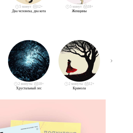
5 минут
12+
5 минут
18+
2 минут
Два человека, два кота
Женщины
Я за того, з
2 минуты
18+
2 минуты
12+
1 минута
Хрустальный лес
Крамола
Выхода