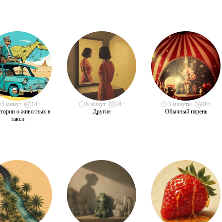
5 минут
18+
6 минут
18+
3 минуты
18+
стории о животных в
Другие
Обычный парень
такси