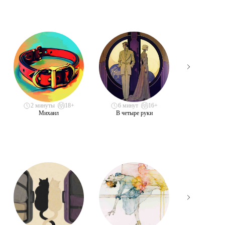
2 минуты
18+
6 минут
16+
7 минут
Михаил
В четыре руки
Лепреконы в 
водят