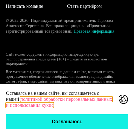
Написать команде
Стать партнёром
© 2022-2026. Индивидуальный предприниматель Тарасова
Анастасия Сергеевна. Все права защищены. «Прочитано» -
зарегистрированный товарный знак.
Правовая информация
Сайт может содержать информацию, запрещенную для
распространения среди детей (18+) – следите за возрастной
маркировкой.
Все материалы, содержащиеся на данном сайте, включая тексты,
программное обеспечение, изображения, иллюстрации, дизайн,
фотографии, видеофайлы, музыка, звуки, товарные знаки и знаки
обслуживания, логотипы и другие объекты являются охраняемыми
объектами интеллектуальной собственности, исключительные права на
Оставаясь на нашем сайте, вы соглашаетесь с
использование которых принадлежат правообладателям.
нашей
политикой обработки персональных данных
Запрещается полное или частичное копирование и распространение (в
и использования кукис
том числе, путем воспроизведения и размещения на других сайтах и
ресурсах в Интернете) в любой форме материалов сайта без ссылки на
сайт prochitano.ru.
Соглашаюсь