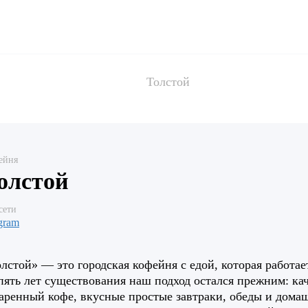
Толстой
ейня
олстой
сети
egram
лстой» — это городская кофейня с едой, которая работает
пять лет существования наш подход остался прежним: ка
аренный кофе, вкусные простые завтраки, обеды и дома