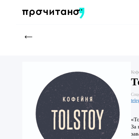
Коф
Т
Соц
tel
«То
За 
зав