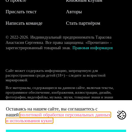
О проекте
Книжным клубам
Прислать текст
Авторы
Написать команде
Стать партнёром
© 2022-2026. Индивидуальный предприниматель Тарасова
Анастасия Сергеевна. Все права защищены. «Прочитано» -
зарегистрированный товарный знак.
Правовая информация
Сайт может содержать информацию, запрещенную для
распространения среди детей (18+) – следите за возрастной
маркировкой.
Все материалы, содержащиеся на данном сайте, включая тексты,
программное обеспечение, изображения, иллюстрации, дизайн,
фотографии, видеофайлы, музыка, звуки, товарные знаки и знаки
обслуживания, логотипы и другие объекты являются охраняемыми
объектами интеллектуальной собственности, исключительные права на
Оставаясь на нашем сайте, вы соглашаетесь с
использование которых принадлежат правообладателям.
нашей
политикой обработки персональных данных
Запрещается полное или частичное копирование и распространение (в
и использования кукис
том числе, путем воспроизведения и размещения на других сайтах и
ресурсах в Интернете) в любой форме материалов сайта без ссылки на