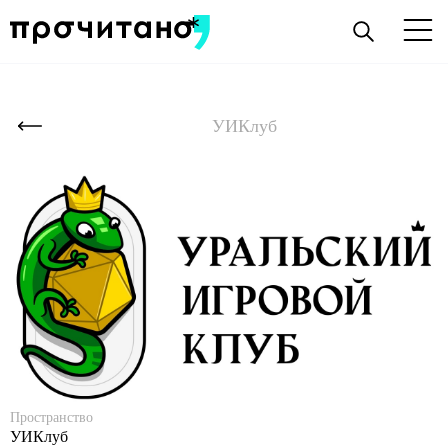
УИКлуб
Пространство
УИКлуб