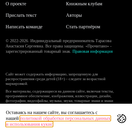
О проекте
Книжным клубам
Прислать текст
Авторы
Написать команде
Стать партнёром
© 2022-2026. Индивидуальный предприниматель Тарасова
Анастасия Сергеевна. Все права защищены. «Прочитано» -
зарегистрированный товарный знак.
Правовая информация
Сайт может содержать информацию, запрещенную для
распространения среди детей (18+) – следите за возрастной
маркировкой.
Все материалы, содержащиеся на данном сайте, включая тексты,
программное обеспечение, изображения, иллюстрации, дизайн,
фотографии, видеофайлы, музыка, звуки, товарные знаки и знаки
обслуживания, логотипы и другие объекты являются охраняемыми
объектами интеллектуальной собственности, исключительные права на
Оставаясь на нашем сайте, вы соглашаетесь с
использование которых принадлежат правообладателям.
нашей
политикой обработки персональных данных
Запрещается полное или частичное копирование и распространение (в
и использования кукис
том числе, путем воспроизведения и размещения на других сайтах и
ресурсах в Интернете) в любой форме материалов сайта без ссылки на