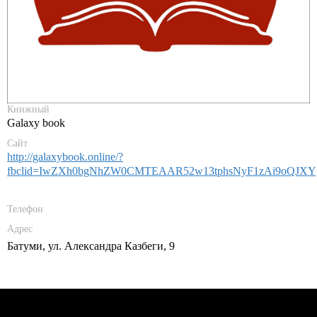
Книжный
Galaxy book
Сайт
http://galaxybook.online/?
fbclid=IwZXh0bgNhZW0CMTEAAR52w13tphsNyF1zAi9oQJXY
Телефон
Адрес
Батуми, ул. Александра Казбеги, 9