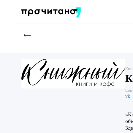
Кни
К
Соц
vk
«Кн
об
Зде