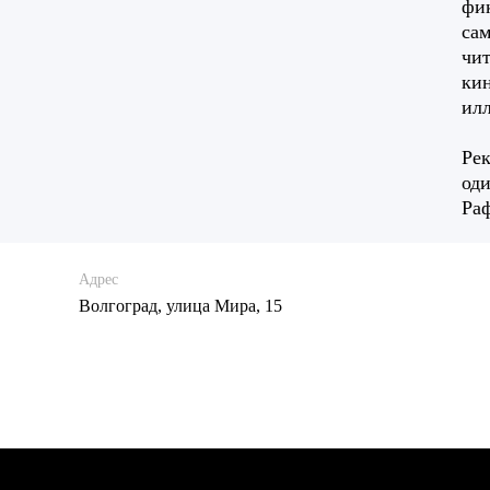
фик
сам
чит
кин
ил
Рек
оди
Раф
Адрес
Волгоград, улица Мира, 15