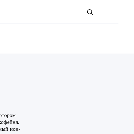
котором
кофейня.
ный нон-