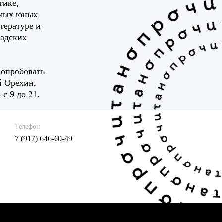
тике,
амых юных
тературе и
радских
попробовать
й Орехин,
с 9 до 21.
Телефон
7 (917) 646-60-49