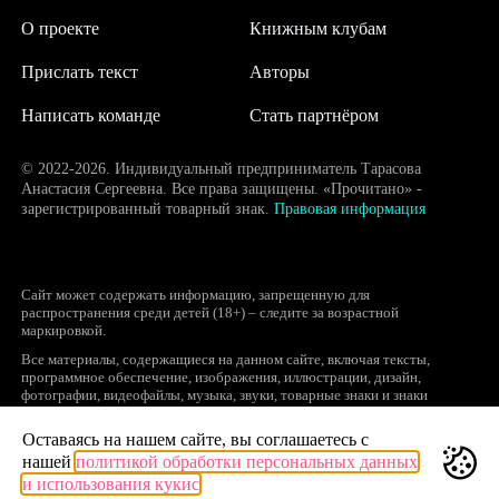
О проекте
Книжным клубам
Прислать текст
Авторы
Написать команде
Стать партнёром
© 2022-2026. Индивидуальный предприниматель Тарасова
Анастасия Сергеевна. Все права защищены. «Прочитано» -
зарегистрированный товарный знак.
Правовая информация
Сайт может содержать информацию, запрещенную для
распространения среди детей (18+) – следите за возрастной
маркировкой.
Все материалы, содержащиеся на данном сайте, включая тексты,
программное обеспечение, изображения, иллюстрации, дизайн,
фотографии, видеофайлы, музыка, звуки, товарные знаки и знаки
обслуживания, логотипы и другие объекты являются охраняемыми
объектами интеллектуальной собственности, исключительные права на
Оставаясь на нашем сайте, вы соглашаетесь с
использование которых принадлежат правообладателям.
нашей
политикой обработки персональных данных
Запрещается полное или частичное копирование и распространение (в
и использования кукис
том числе, путем воспроизведения и размещения на других сайтах и