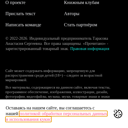
О проекте
Книжным клубам
Прислать текст
Авторы
Написать команде
Стать партнёром
© 2022-2026. Индивидуальный предприниматель Тарасова
Анастасия Сергеевна. Все права защищены. «Прочитано» -
зарегистрированный товарный знак.
Правовая информация
Сайт может содержать информацию, запрещенную для
распространения среди детей (18+) – следите за возрастной
маркировкой.
Все материалы, содержащиеся на данном сайте, включая тексты,
программное обеспечение, изображения, иллюстрации, дизайн,
фотографии, видеофайлы, музыка, звуки, товарные знаки и знаки
обслуживания, логотипы и другие объекты являются охраняемыми
объектами интеллектуальной собственности, исключительные права на
Оставаясь на нашем сайте, вы соглашаетесь с
использование которых принадлежат правообладателям.
нашей
политикой обработки персональных данных
Запрещается полное или частичное копирование и распространение (в
и использования кукис
том числе, путем воспроизведения и размещения на других сайтах и
ресурсах в Интернете) в любой форме материалов сайта без ссылки на