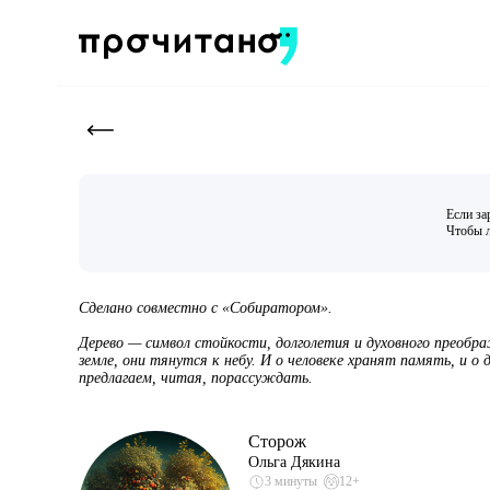
Если за
Чтобы л
Сделано совместно с «Собиратором».
Дерево — символ стойкости, долголетия и духовного преобр
земле, они тянутся к небу. И о человеке хранят память, и о д
предлагаем, читая, порассуждать.
Сторож
Ольга Дякина
3 минуты
12+