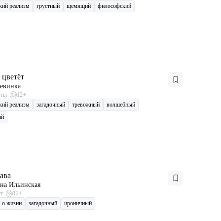
кий реализм
грустный
щемящий
философский
 цветёт
евинка
уты
12+
кий реализм
загадочный
тревожный
волшебный
ый
рава
на Ильинская
ут
12+
о жизни
загадочный
ироничный