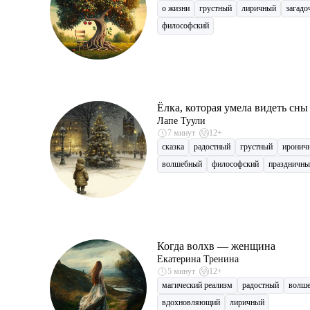
о жизни
грустный
лиричный
загадо
философский
Ёлка, которая умела видеть сны
Лапе Туули
7 минут
12+
сказка
радостный
грустный
иронич
волшебный
философский
праздничны
Когда волхв — женщина
Екатерина Тренина
5 минут
12+
магический реализм
радостный
волш
вдохновляющий
лиричный