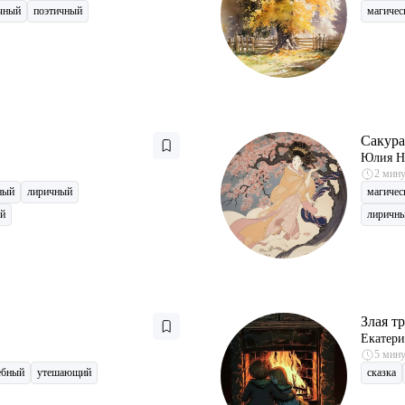
чный
поэтичный
магичес
Сакура
Юлия Н
2 мин
ный
лиричный
магичес
й
лиричн
Злая т
Екатери
5 мин
ебный
утешающий
сказка