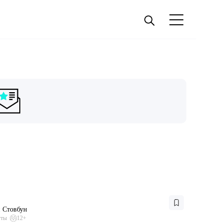
 Стовбун
уты
12+