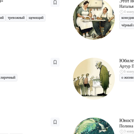
а»
Этот н
Наталья
4 мин
кий
тревожный
щемящий
комедия
чёрный
Юбиле
Артур 
6 мин
лиричный
о жизни
Юност
Полина 
3 мин