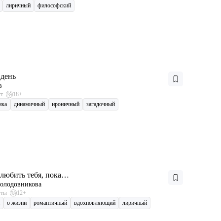
лиричный
философский
день
в
ут
18+
ика
динамичный
ироничный
загадочный
 любить тебя, пока…
олодовникова
уты
12+
о жизни
романтичный
вдохновляющий
лиричный