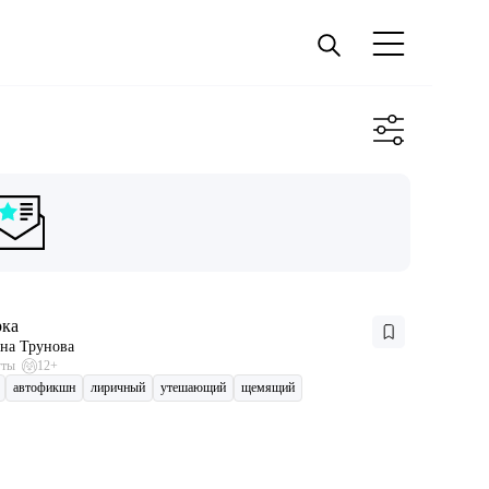
рка
на Трунова
уты
12+
автофикшн
лиричный
утешающий
щемящий