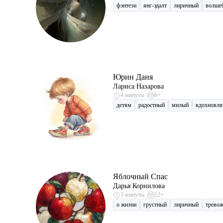
фэнтези
янг-эдалт
лиричный
волше
Юрин Даня
Лариса Назарова
4 минуты
6+
детям
радостный
милый
вдохновл
Яблочный Спас
Дарья Корнилова
3 минуты
12+
о жизни
грустный
лиричный
трево