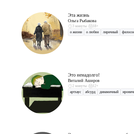
Эта жизнь
Ольга Рыбакова
3 минуты
18+
о жизни
о любви
лиричный
филосо
Это ненадолго!
Виталий Аширов
2 минуты
12+
артхаус
абсурд
динамичный
иронич