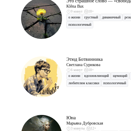
Это страшное слово — «свобод
Klêna Bax
9 минут
18+
о жизни
грустный
динамичный
рез
психологичный
Этюд Ботвинника
Светлана Сурикова
6 минут
18+
о жизни
вдохновляющий
щемящий
любителям классики
психологичный
Юна
Марьяна Дубровская
3 минуты
12+