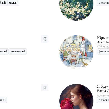
бный
милый
о жизни
Юрьев 
Ася Ше
7 мин
яющий
утешающий
фантаст
Я буду
Елена С
2 мин
жный
о любви