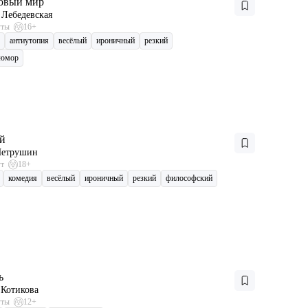
овый мир
 Лебедевская
уты
16+
антиутопия
весёлый
ироничный
резкий
 юмор
й
Петрушин
ут
18+
комедия
весёлый
ироничный
резкий
философский
ь
Котикова
уты
12+