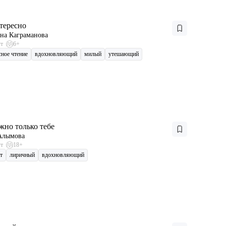
тересно
на Каграманова
ут
6+
сное чтение
вдохновляющий
милый
утешающий
жно только тебе
Алымова
ут
18+
т
лиричный
вдохновляющий