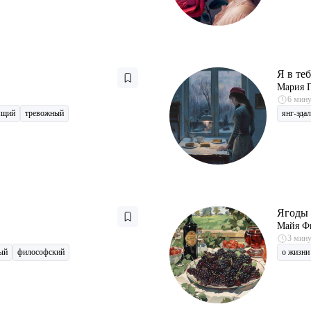
Я в те
Мария Г
6 мин
ящий
тревожный
янг-эдал
Ягоды 
Майя Ф
3 мин
ый
философский
о жизни