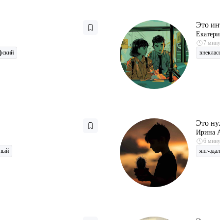
Это ин
Екатери
7 мин
фский
внеклас
Это ну
Ирина 
6 мин
ный
янг-эдал