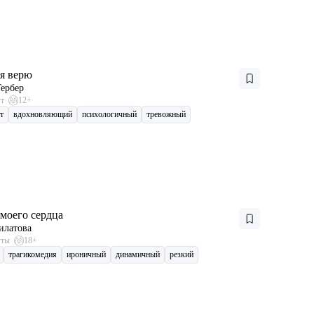
бя верю
ербер
ут
12+
т
вдохновляющий
психологичный
тревожный
моего сердца
илатова
уты
18+
трагикомедия
ироничный
динамичный
резкий