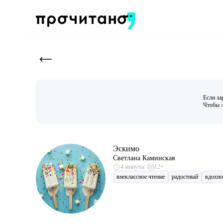
Если за
Чтобы л
Эскимо
Светлана Каминская
4 минуты
12+
внеклассное чтение
радостный
вдохн