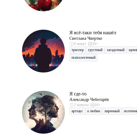
Я всё-таки тебя нашёл
Светлана Чвертко
6 минут
16+
триллер
грустный
загадочный
щем
психологичный
Я где-то
Александр Чеботарёв
2 минуты
16+
артхаус
о любви
лиричный
поэтичн