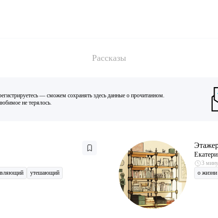
Рассказы
регистрируетесь — сможем сохранять здесь данные о прочитанном.
юбимое не терялось.
Этаже
Екатери
3 мин
овляющий
утешающий
о жизни