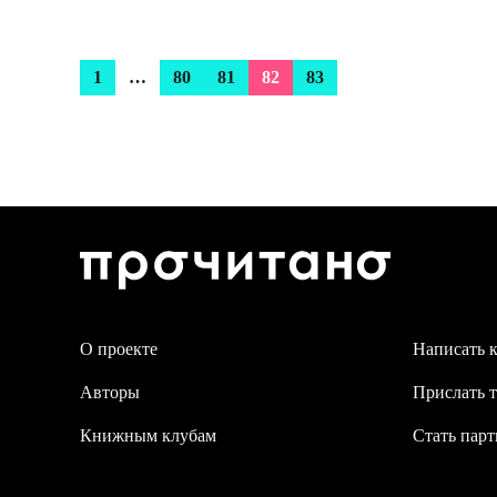
1
…
80
81
82
83
О проекте
Написать 
Авторы
Прислать т
Книжным клубам
Стать пар