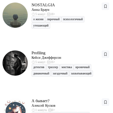
NOSTALGIA
Анна Браун
5 минут
18+
о жизни
лиричный
психологичный
утешающий
Profiling
Кейси Джефферсон
5 минут
16+
детектив
триллер
мистика
ироничный
динамичный
загадочный
захватывающий
А бывает?
Алексей Кусков
1 минута
6+