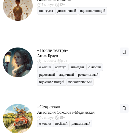
7 минут
12+
янг-эдалт
динамичный
вдохновляющий
«После театра»
Анна Браун
3 минуты
12+
о жизни
артхаус
янг-эдалт
о любви
радостный
лиричный
романтичный
вдохновляющий
психологичный
«Секретка»
Анастасия Соколова-Мединская
6 минут
18+
о жизни
весёлый
динамичный