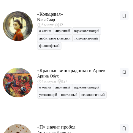
«Кольцевая»
Валя Саар
6 минут
12+
о жизни
лиричный
вдохновляющий
любителям классики
психологичный
философский
«Красные виноградники в Арле»
Арина Обух
4 минуты
12+
о жизни
лиричный
вдохновляющий
утешающий
поэтичный
психологичный
«П» значит пробел
Анастасия Лямина