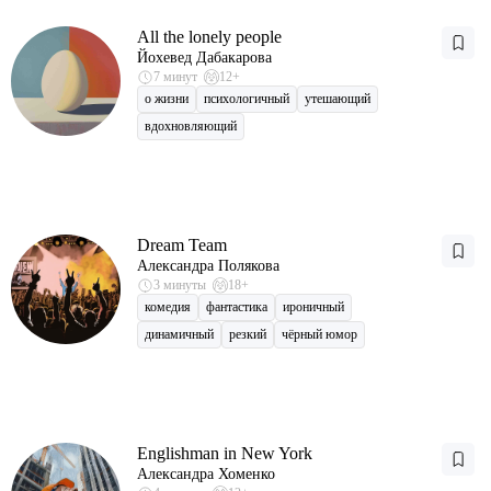
All the lonely people
Йохевед Дабакарова
7 минут
12+
о жизни
психологичный
утешающий
вдохновляющий
Dream Team
Александра Полякова
3 минуты
18+
комедия
фантастика
ироничный
динамичный
резкий
чёрный юмор
Englishman in New York
Александра Хоменко