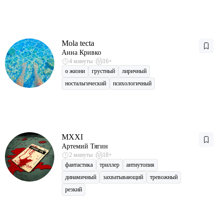
Mola tecta
Анна Кривко
4 минуты
16+
о жизни
грустный
лиричный
ностальгический
психологичный
MXXI
Артемий Тягин
2 минуты
18+
фантастика
триллер
антиутопия
динамичный
захватывающий
тревожный
резкий