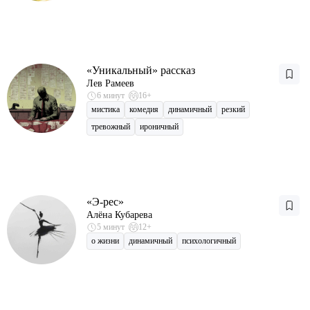
«Уникальный» рассказ
Лев Рамеев
6 минут
16+
мистика
комедия
динамичный
резкий
тревожный
ироничный
«Э-рес»
Алёна Кубарева
5 минут
12+
о жизни
динамичный
психологичный