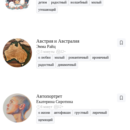
детям
радостный
волшебный
милый
утешающий
Австрия и Австралия
Эмма Райц
3 минуты
12+
о любви
милый
романтичный
ироничный
радостный
динамичный
Автопортрет
Екатерина Сиротина
6 минут
12+
о жизни
автофикшн
грустный
лиричный
щемящий