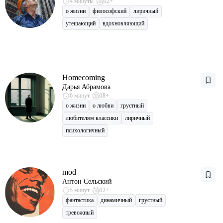
4 минуты
12+
о жизни
философский
лиричный
утешающий
вдохновляющий
Homecoming
Дарья Абрамова
6 минут
18+
о жизни
о любви
грустный
любителям классики
лиричный
психологичный
mod
Антон Сельский
5 минут
12+
фантастика
динамичный
грустный
тревожный