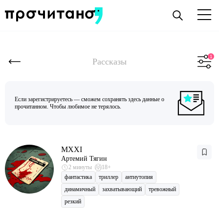
Рассказы
Если зарегистрируетесь — сможем сохранять здесь данные о
прочитанном. Чтобы любимое не терялось.
MXXI
Артемий Тягин
2 минуты
18+
фантастика
триллер
антиутопия
динамичный
захватывающий
тревожный
резкий