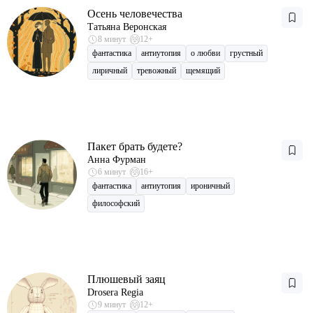
Осень человечества
Татьяна Веронская
8 минут
12+
фантастика
антиутопия
о любви
грустный
лиричный
тревожный
щемящий
Пакет брать будете?
Анна Фурман
6 минут
16+
фантастика
антиутопия
ироничный
философский
Плюшевый заяц
Drosera Regia
9 минут
12+