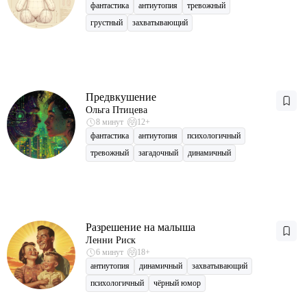
фантастика
антиутопия
тревожный
грустный
захватывающий
Предвкушение
Ольга Птицева
8 минут
12+
фантастика
антиутопия
психологичный
тревожный
загадочный
динамичный
Разрешение на малыша
Ленни Риск
6 минут
18+
антиутопия
динамичный
захватывающий
психологичный
чёрный юмор