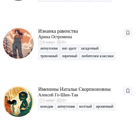
Изнанка равенства
Арина Остромина
8 минут
16+
антиутопия
янг-эдалт
загадочный
тревожный
лиричный
любителям классики
Именины Натальи Скорпионовны
Алексей Го-Шин-Тан
5 минут
18+
комедия
антиутопия
весёлый
ироничный