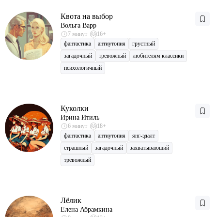
Квота на выбор
Вольга Варр
7 минут
16+
фантастика
антиутопия
грустный
загадочный
тревожный
любителям классики
психологичный
Куколки
Ирина Итиль
6 минут
18+
фантастика
антиутопия
янг-эдалт
страшный
загадочный
захватывающий
тревожный
Лёлик
Елена Абрамкина