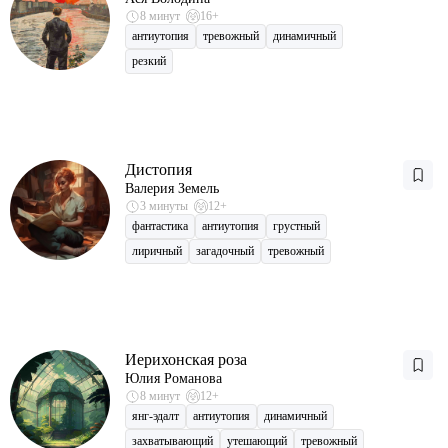
8 минут
16+
антиутопия
тревожный
динамичный
резкий
Дистопия
Валерия Земель
3 минуты
12+
фантастика
антиутопия
грустный
лиричный
загадочный
тревожный
Иерихонская роза
Юлия Романова
8 минут
12+
янг-эдалт
антиутопия
динамичный
захватывающий
утешающий
тревожный