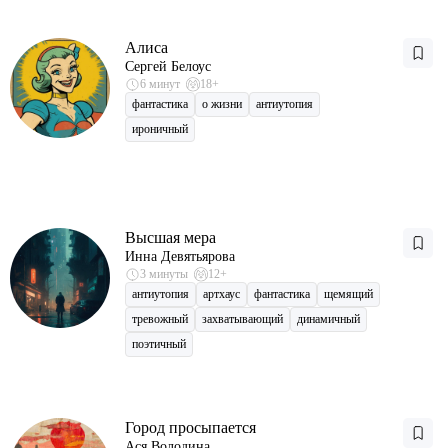
Алиса
Сергей Белоус
6 минут
18+
фантастика
о жизни
антиутопия
ироничный
Высшая мера
Инна Девятьярова
3 минуты
12+
антиутопия
артхаус
фантастика
щемящий
тревожный
захватывающий
динамичный
поэтичный
Город просыпается
Ася Володина