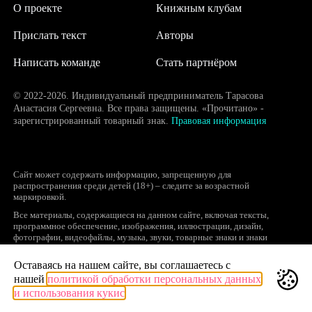
О проекте
Книжным клубам
Прислать текст
Авторы
Написать команде
Стать партнёром
© 2022-2026. Индивидуальный предприниматель Тарасова
Анастасия Сергеевна. Все права защищены. «Прочитано» -
зарегистрированный товарный знак.
Правовая информация
Сайт может содержать информацию, запрещенную для
распространения среди детей (18+) – следите за возрастной
маркировкой.
Все материалы, содержащиеся на данном сайте, включая тексты,
программное обеспечение, изображения, иллюстрации, дизайн,
фотографии, видеофайлы, музыка, звуки, товарные знаки и знаки
обслуживания, логотипы и другие объекты являются охраняемыми
объектами интеллектуальной собственности, исключительные права на
Оставаясь на нашем сайте, вы соглашаетесь с
использование которых принадлежат правообладателям.
нашей
политикой обработки персональных данных
Запрещается полное или частичное копирование и распространение (в
и использования кукис
том числе, путем воспроизведения и размещения на других сайтах и
ресурсах в Интернете) в любой форме материалов сайта без ссылки на