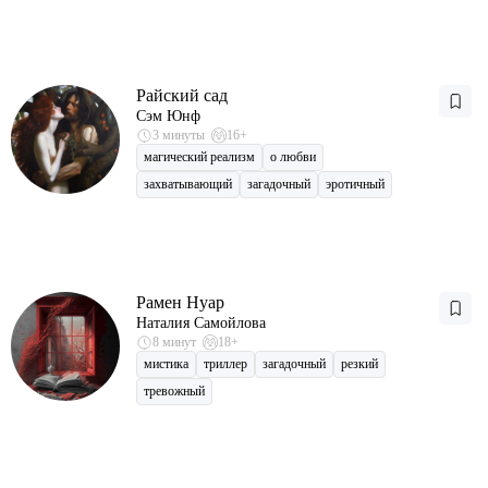
Райский сад
Сэм Юнф
3 минуты
16+
магический реализм
о любви
захватывающий
загадочный
эротичный
Рамен Нуар
Наталия Самойлова
8 минут
18+
мистика
триллер
загадочный
резкий
тревожный