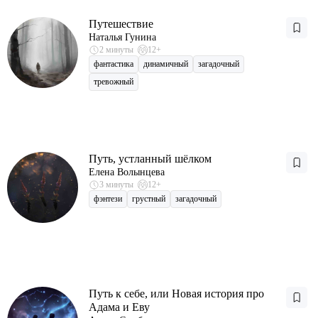
Путешествие
Наталья Гунина
2 минуты
12+
фантастика
динамичный
загадочный
тревожный
Путь, устланный шёлком
Елена Волынцева
3 минуты
12+
фэнтези
грустный
загадочный
Путь к себе, или Новая история про
Адама и Еву