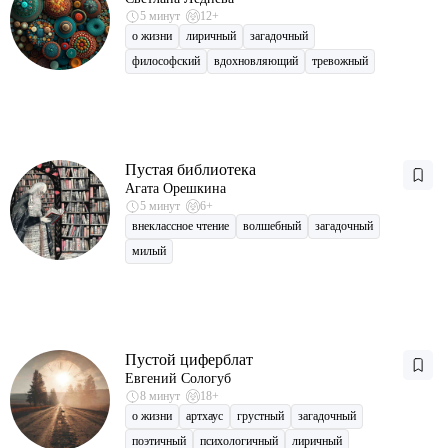
5 минут
12+
о жизни
лиричный
загадочный
философский
вдохновляющий
тревожный
Пустая библиотека
Агата Орешкина
5 минут
6+
внеклассное чтение
волшебный
загадочный
милый
Пустой циферблат
Евгений Сологуб
8 минут
18+
о жизни
артхаус
грустный
загадочный
поэтичный
психологичный
лиричный