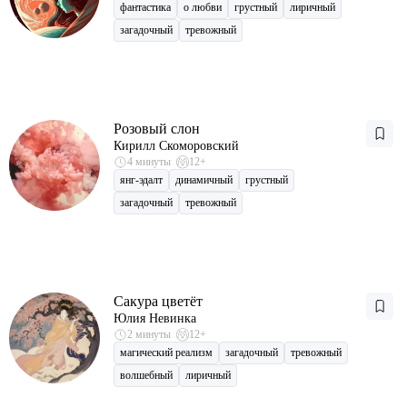
фантастика
о любви
грустный
лиричный
загадочный
тревожный
Розовый слон
Кирилл Скоморовский
4 минуты
12+
янг-эдалт
динамичный
грустный
загадочный
тревожный
Сакура цветёт
Юлия Невинка
2 минуты
12+
магический реализм
загадочный
тревожный
волшебный
лиричный