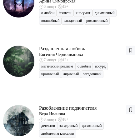
Арина Симбирская
6 минут
12+
о любви
фэнтези
янг-эдалт
динамичный
волшебный
загадочный
романтичный
Раздавленная любовь
Евгения Черноиванова
7 минут
12+
магический реализм
о любви
абсурд
ироничный
лиричный
загадочный
Разоблачение поджигателя
Вера Иванова
8 минут
18+
детектив
загадочный
динамичный
любителям классики