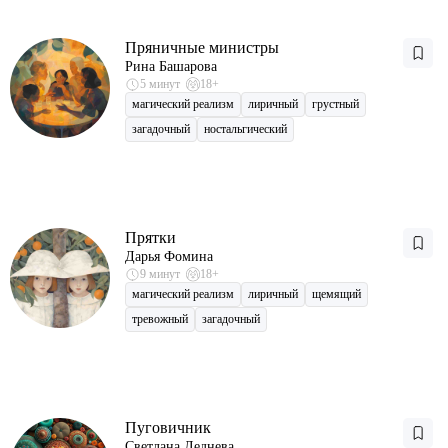
Пряничные министры
Рина Башарова
5 минут
18+
магический реализм
лиричный
грустный
загадочный
ностальгический
Прятки
Дарья Фомина
9 минут
18+
магический реализм
лиричный
щемящий
тревожный
загадочный
Пуговичник
Светлана Леднева