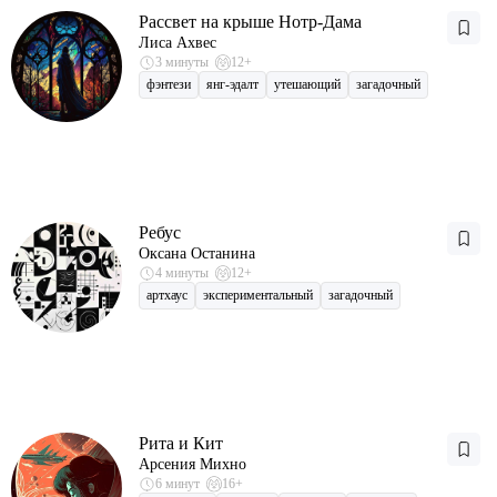
Рассвет на крыше Нотр-Дама
Лиса Ахвес
3 минуты
12+
фэнтези
янг-эдалт
утешающий
загадочный
Ребус
Оксана Останина
4 минуты
12+
артхаус
экспериментальный
загадочный
Рита и Кит
Арсения Михно
6 минут
16+