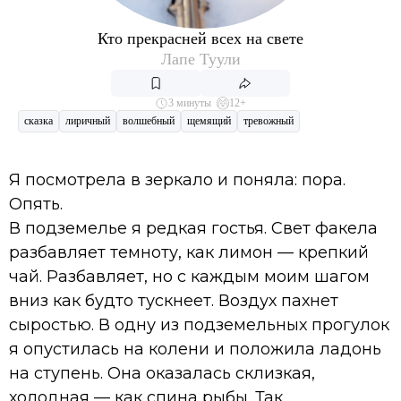
Кто прекрасней всех на свете
Лапе Туули
3 минуты
12+
сказка
лиричный
волшебный
щемящий
тревожный
Я посмотрела в зеркало и поняла: пора.
Опять.
В подземелье я редкая гостья. Свет факела
разбавляет темноту, как лимон — крепкий
чай. Разбавляет, но с каждым моим шагом
вниз как будто тускнеет. Воздух пахнет
сыростью. В одну из подземельных прогулок
я опустилась на колени и положила ладонь
на ступень. Она оказалась склизкая,
холодная — как спина рыбы. Так