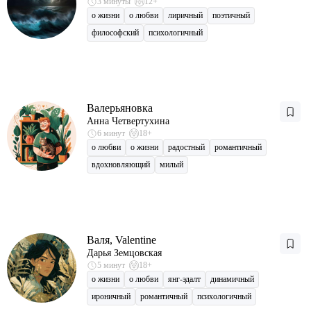
3 минуты
12+
о жизни
о любви
лиричный
поэтичный
философский
психологичный
Валерьяновка
Анна Четвертухина
6 минут
18+
о любви
о жизни
радостный
романтичный
вдохновляющий
милый
Валя, Valentine
Дарья Земцовская
5 минут
18+
о жизни
о любви
янг-эдалт
динамичный
ироничный
романтичный
психологичный