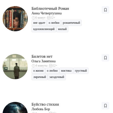
Библиотечный Роман
Анна Четвертухина
6 минут
12+
янг-эдалт
о любви
романтичный
вдохновляющий
милый
Билетов нет
Ольга Замятина
4 минуты
12+
о жизни
о любви
мистика
грустный
лиричный
загадочный
Буйство стихии
Любовь Бор