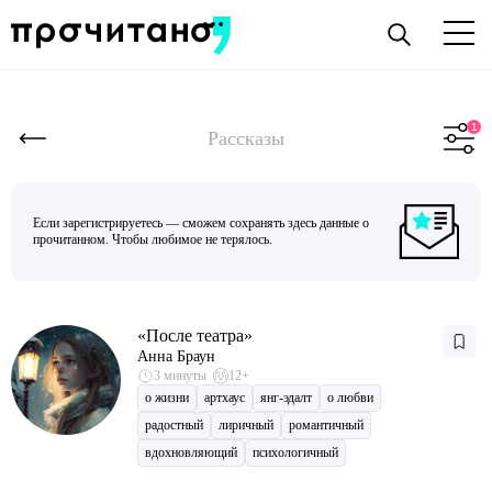
Рассказы
Если зарегистрируетесь — сможем сохранять здесь данные о
прочитанном. Чтобы любимое не терялось.
«После театра»
Анна Браун
3 минуты
12+
о жизни
артхаус
янг-эдалт
о любви
радостный
лиричный
романтичный
вдохновляющий
психологичный