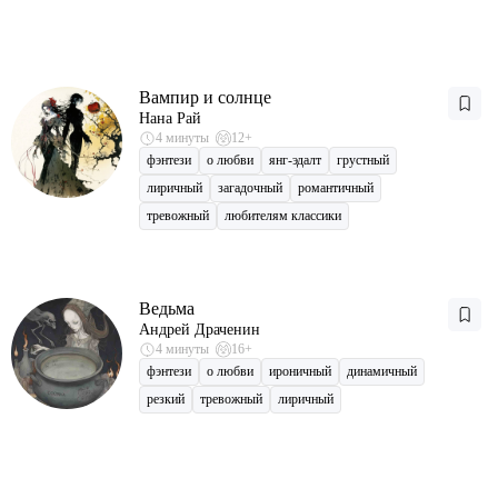
Вампир и солнце
Нана Рай
4 минуты
12+
фэнтези
о любви
янг-эдалт
грустный
лиричный
загадочный
романтичный
тревожный
любителям классики
Ведьма
Андрей Драченин
4 минуты
16+
фэнтези
о любви
ироничный
динамичный
резкий
тревожный
лиричный