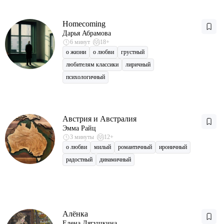
Homecoming
Дарья Абрамова
6 минут
18+
о жизни
о любви
грустный
любителям классики
лиричный
психологичный
Австрия и Австралия
Эмма Райц
3 минуты
12+
о любви
милый
романтичный
ироничный
радостный
динамичный
Алёнка
Елена Лягушкина