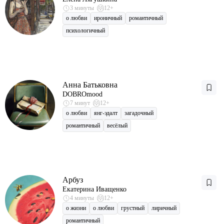
3 минуты
12+
о любви
ироничный
романтичный
психологичный
Анна Батьковна
DOBROmood
7 минут
12+
о любви
янг-эдалт
загадочный
романтичный
весёлый
Арбуз
Екатерина Иващенко
4 минуты
12+
о жизни
о любви
грустный
лиричный
романтичный