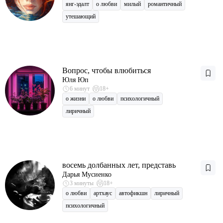
янг-эдалт
о любви
милый
романтичный
утешающий
Вопрос, чтобы влюбиться
Юля Юп
6 минут
18+
о жизни
о любви
психологичный
лиричный
восемь долбанных лет, представь
Дарья Мусиенко
3 минуты
18+
о любви
артхаус
автофикшн
лиричный
психологичный