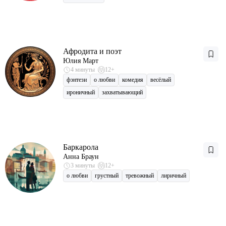
Афродита и поэт
Юлия Март
4 минуты
12+
фэнтези
о любви
комедия
весёлый
ироничный
захватывающий
Баркарола
Анна Браун
3 минуты
12+
о любви
грустный
тревожный
лиричный