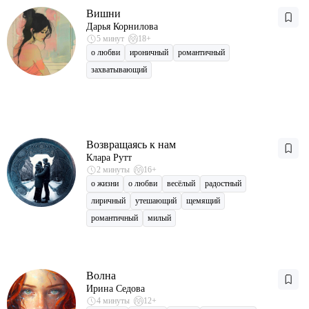
Вишни
Дарья Корнилова
5 минут
18+
о любви
ироничный
романтичный
захватывающий
Возвращаясь к нам
Клара Рутт
2 минуты
16+
о жизни
о любви
весёлый
радостный
лиричный
утешающий
щемящий
романтичный
милый
Волна
Ирина Седова
4 минуты
12+