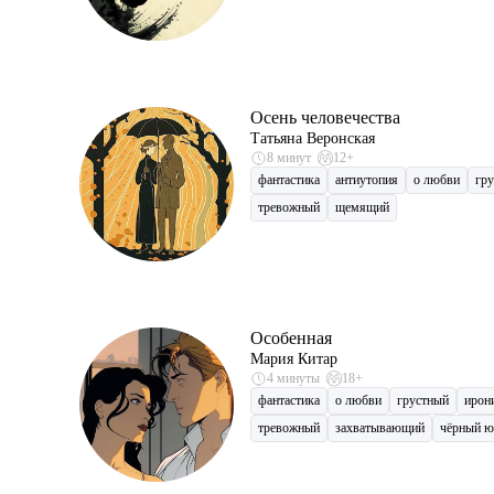
Осень человечества
Татьяна Веронская
8 минут
12+
фантастика
антиутопия
о любви
гр
тревожный
щемящий
Особенная
Мария Китар
4 минуты
18+
фантастика
о любви
грустный
ирон
тревожный
захватывающий
чёрный 