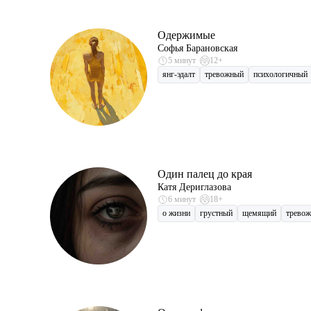
Одержимые
Софья Барановская
5 минут
12+
янг-эдалт
тревожный
психологичный
Один палец до края
Катя Дериглазова
6 минут
18+
о жизни
грустный
щемящий
трево