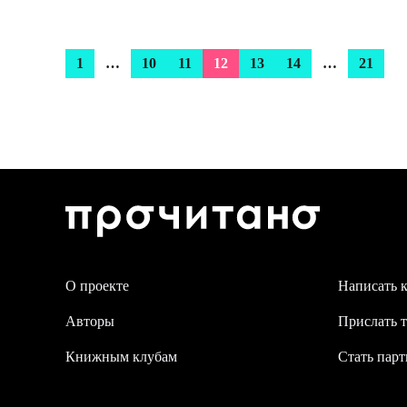
1
…
10
11
12
13
14
…
21
О проекте
Написать 
Авторы
Прислать т
Книжным клубам
Стать пар