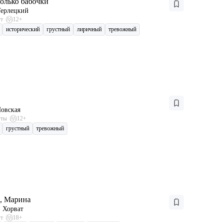
олько бабочки
Терлецкий
ут
12+
исторический
грустный
лиричный
тревожный
овская
уты
12+
грустный
тревожный
, Марина
 Хорват
ут
18+