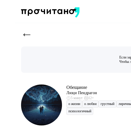
Если за
Чтобы л
Обещание
Люци Пендрагон
5 минут
12+
о жизни
о любви
грустный
лиричн
психологичный