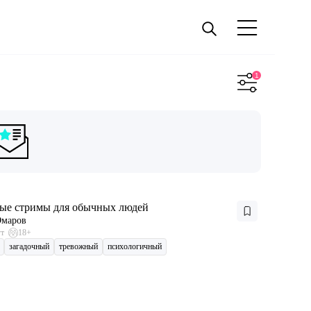
ые стримы для обычных людей
Омаров
ут
18+
загадочный
тревожный
психологичный