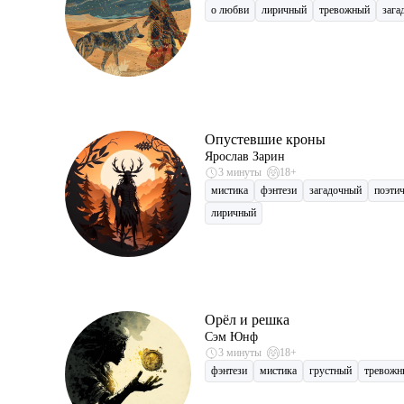
о любви
лиричный
тревожный
зага
Опустевшие кроны
Ярослав Зарин
3 минуты
18+
мистика
фэнтези
загадочный
поэти
лиричный
Орёл и решка
Сэм Юнф
3 минуты
18+
фэнтези
мистика
грустный
тревожн