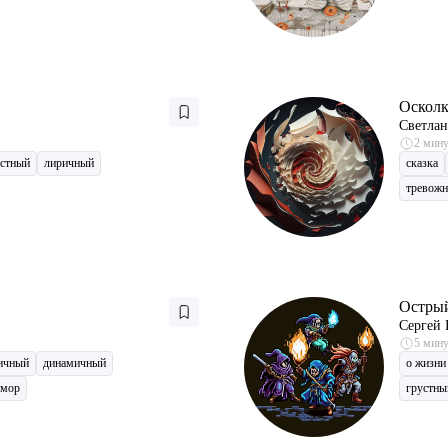
Оскол
Светлан
2 мин
устный
лиричный
сказка
тревож
Остры
Сергей 
5 мин
ичный
динамичный
о жизни
юмор
грустны