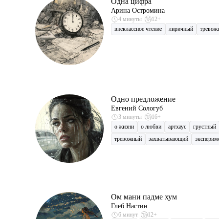
Одна цифра
Арина Остромина
4 минуты
12+
внеклассное чтение
лиричный
тревож
Одно предложение
Евгений Сологуб
3 минуты
16+
о жизни
о любви
артхаус
грустный
тревожный
захватывающий
эксперим
Ом мани падме хум
Глеб Настин
6 минут
12+