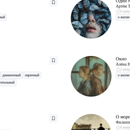
Одни т
Артём 
6 мин
ный
о жизни
Окно
Алёна Н
2 мин
динамичный
лиричный
о жизни
ентальный
О море
Филипп
6 мин