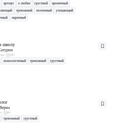
артхаус
о любви
грустный
ироничный
вляющий
тревожный
поэтичный
утешающий
ичный
лиричный
в школу
Сатурин
уты
18+
психологичный
тревожный
грустный
олог
Верна
ут
6+
тревожный
грустный