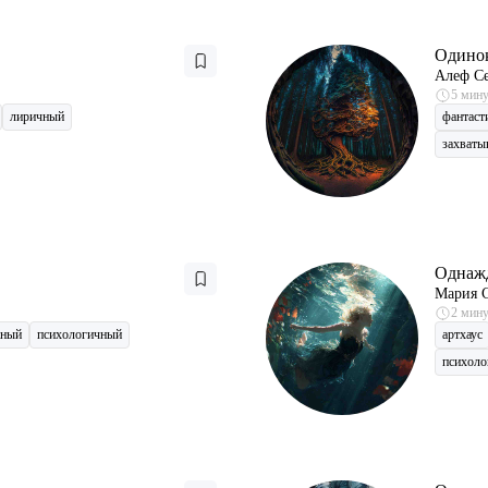
Одинок
Алеф С
5 мин
лиричный
фантаст
захват
Однаж
Мария 
2 мин
жный
психологичный
артхаус
психоло