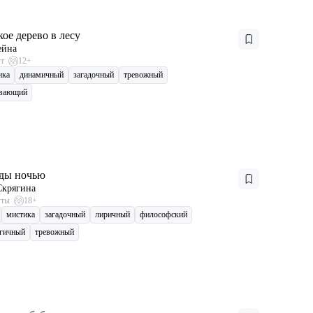
ое дерево в лесу
ейна
ут
12+
ика
динамичный
загадочный
тревожный
ывающий
ды ночью
Скрягина
уты
18+
мистика
загадочный
лиричный
философский
гичный
тревожный