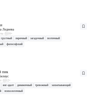
ки
а Леднева
уты
16+
грустный
лиричный
загадочный
поэтичный
ный
философский
й пик
Белоус
ут
12+
янг-эдалт
динамичный
тревожный
захватывающий
й
психологичный