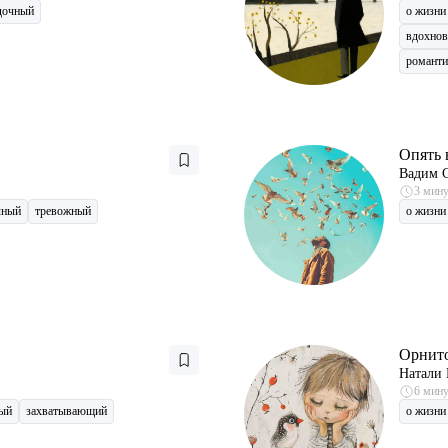
дочный
о жизни
вдохно
романт
Опять 
Вадим 
3 мин
чный
тревожный
о жизни
Орнит
Натали 
6 мин
ый
захватывающий
о жизни