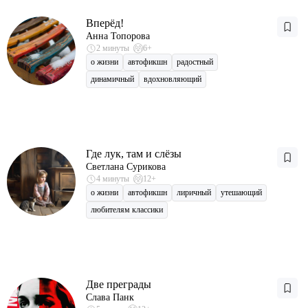
Вперёд!
Анна Топорова
2 минуты
6+
о жизни
автофикшн
радостный
динамичный
вдохновляющий
Где лук, там и слёзы
Светлана Сурикова
4 минуты
12+
о жизни
автофикшн
лиричный
утешающий
любителям классики
Две преграды
Слава Панк