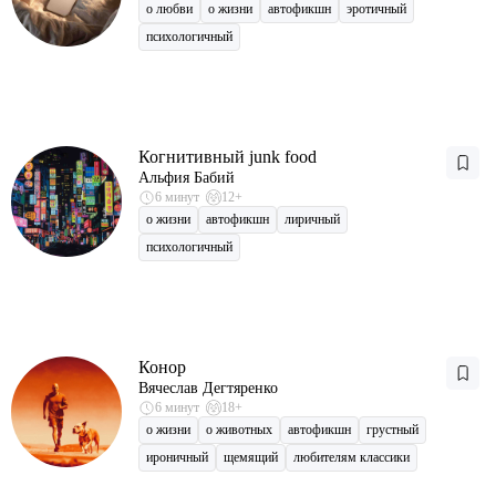
о любви
о жизни
автофикшн
эротичный
психологичный
Когнитивный junk food
Альфия Бабий
6 минут
12+
о жизни
автофикшн
лиричный
психологичный
Конор
Вячеслав Дегтяренко
6 минут
18+
о жизни
о животных
автофикшн
грустный
ироничный
щемящий
любителям классики