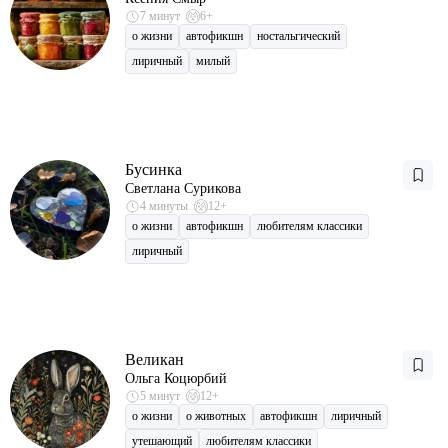
7 минут
6+
о жизни
автофикшн
ностальгический
лиричный
милый
Бусинка
Светлана Сурикова
4 минуты
12+
о жизни
автофикшн
любителям классики
лиричный
Великан
Ольга Коцюрбий
5 минут
12+
о жизни
о животных
автофикшн
лиричный
утешающий
любителям классики