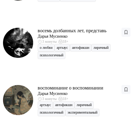
восемь долбанных лет, представь
Дарья Мусиенко
3 минуты
18+
о любви
артхаус
автофикшн
лиричный
психологичный
воспоминание о воспоминании
Дарья Мусиенко
3 минуты
18+
артхаус
автофикшн
лиричный
психологичный
экспериментальный