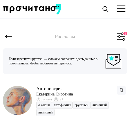
Рассказы
Если зарегистрируетесь — сможем сохранять здесь данные о
прочитанном. Чтобы любимое не терялось.
Автопортрет
Екатерина Сиротина
6 минут
12+
о жизни
автофикшн
грустный
лиричный
щемящий