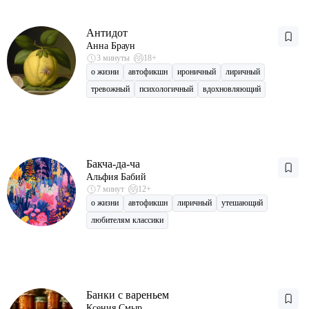
Антидот
Анна Браун
3 минуты
18+
о жизни
автофикшн
ироничный
лиричный
тревожный
психологичный
вдохновляющий
Бакча-да-ча
Альфия Бабий
7 минут
12+
о жизни
автофикшн
лиричный
утешающий
любителям классики
Банки с вареньем
Ксения Смыр