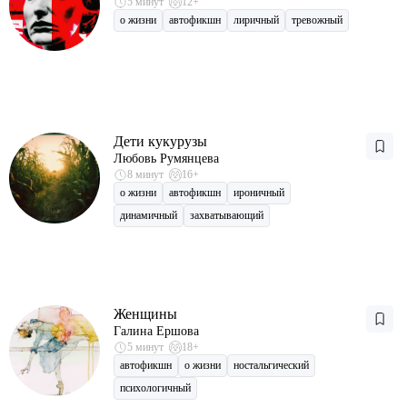
5 минут
12+
о жизни
автофикшн
лиричный
тревожный
Дети кукурузы
Любовь Румянцева
8 минут
16+
о жизни
автофикшн
ироничный
динамичный
захватывающий
Женщины
Галина Ершова
5 минут
18+
автофикшн
о жизни
ностальгический
психологичный