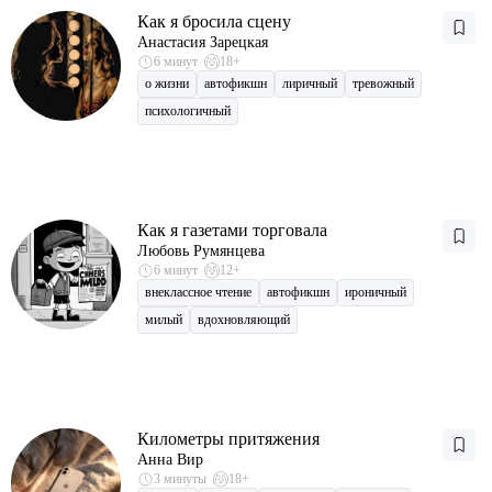
Как я бросила сцену
Анастасия Зарецкая
6 минут
18+
о жизни
автофикшн
лиричный
тревожный
психологичный
Как я газетами торговала
Любовь Румянцева
6 минут
12+
внеклассное чтение
автофикшн
ироничный
милый
вдохновляющий
Километры притяжения
Анна Вир
3 минуты
18+