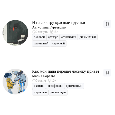
И на люстру красные трусики
Августина Гурьевская
2 минуты
18+
о любви
артхаус
автофикшн
динамичный
ироничный
лиричный
Как мой папа передал лосёнку привет
Мария Борелье
5 минут
12+
о жизни
автофикшн
динамичный
лиричный
утешающий