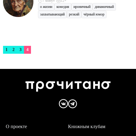
7 минут
12+
о жизни
комедия
ироничный
динамичный
захватывающий
резкий
чёрный юмор
1
2
3
4
О проекте
Книжным клубам