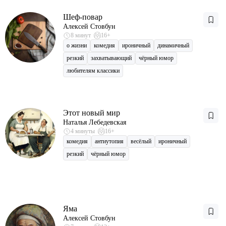
Шеф-повар
Алексей Стовбун
8 минут
16+
о жизни
комедия
ироничный
динамичный
резкий
захватывающий
чёрный юмор
любителям классики
Этот новый мир
Наталья Лебедевская
4 минуты
16+
комедия
антиутопия
весёлый
ироничный
резкий
чёрный юмор
Яма
Алексей Стовбун