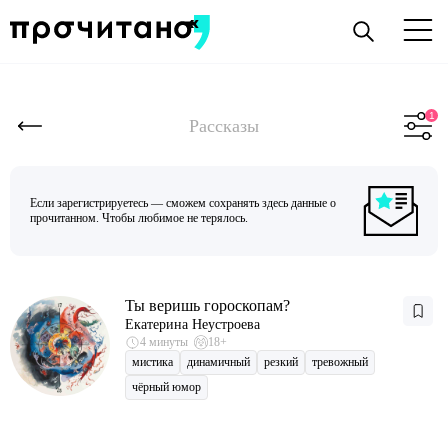
Рассказы
Если зарегистрируетесь — сможем сохранять здесь данные о
прочитанном. Чтобы любимое не терялось.
Ты веришь гороскопам?
Екатерина Неустроева
4 минуты
18+
мистика
динамичный
резкий
тревожный
чёрный юмор