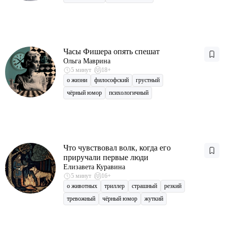
Часы Фишера опять спешат
Ольга Маврина
5 минут
18+
о жизни
философский
грустный
чёрный юмор
психологичный
Что чувствовал волк, когда его
приручали первые люди
Елизавета Куравина
5 минут
16+
о животных
триллер
страшный
резкий
тревожный
чёрный юмор
жуткий