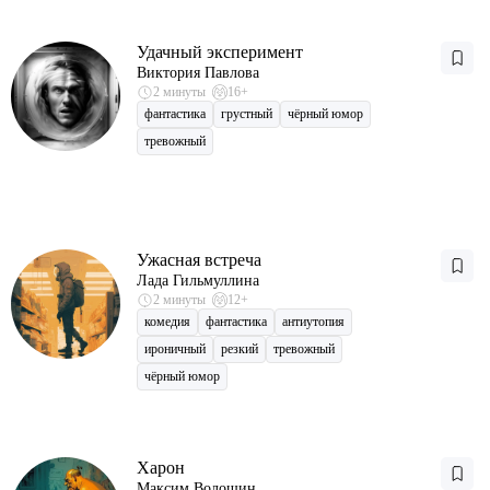
Удачный эксперимент
Виктория Павлова
2 минуты
16+
фантастика
грустный
чёрный юмор
тревожный
Ужасная встреча
Лада Гильмуллина
2 минуты
12+
комедия
фантастика
антиутопия
ироничный
резкий
тревожный
чёрный юмор
Харон
Максим Волошин