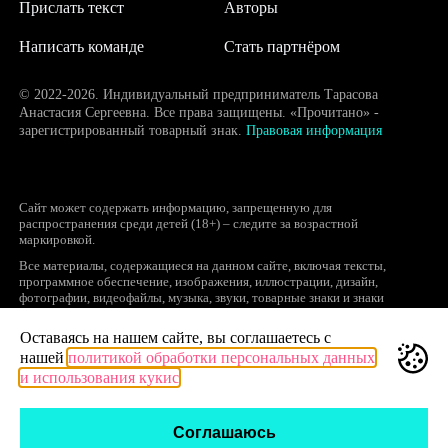
Прислать текст
Авторы
Написать команде
Стать партнёром
© 2022-2026. Индивидуальный предприниматель Тарасова
Анастасия Сергеевна. Все права защищены. «Прочитано» -
зарегистрированный товарный знак.
Правовая информация
Сайт может содержать информацию, запрещенную для
распространения среди детей (18+) – следите за возрастной
маркировкой.
Все материалы, содержащиеся на данном сайте, включая тексты,
программное обеспечение, изображения, иллюстрации, дизайн,
фотографии, видеофайлы, музыка, звуки, товарные знаки и знаки
обслуживания, логотипы и другие объекты являются охраняемыми
объектами интеллектуальной собственности, исключительные права на
Оставаясь на нашем сайте, вы соглашаетесь с
использование которых принадлежат правообладателям.
нашей
политикой обработки персональных данных
Запрещается полное или частичное копирование и распространение (в
и использования кукис
том числе, путем воспроизведения и размещения на других сайтах и
ресурсах в Интернете) в любой форме материалов сайта без ссылки на
сайт prochitano.ru.
Соглашаюсь