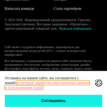
Написать команде
Стать партнёром
© 2022-2026. Индивидуальный предприниматель Тарасова
Анастасия Сергеевна. Все права защищены. «Прочитано» -
зарегистрированный товарный знак.
Правовая информация
Сайт может содержать информацию, запрещенную для
распространения среди детей (18+) – следите за возрастной
маркировкой.
Все материалы, содержащиеся на данном сайте, включая тексты,
программное обеспечение, изображения, иллюстрации, дизайн,
фотографии, видеофайлы, музыка, звуки, товарные знаки и знаки
обслуживания, логотипы и другие объекты являются охраняемыми
объектами интеллектуальной собственности, исключительные права на
Оставаясь на нашем сайте, вы соглашаетесь с
использование которых принадлежат правообладателям.
нашей
политикой обработки персональных данных
Запрещается полное или частичное копирование и распространение (в
и использования кукис
том числе, путем воспроизведения и размещения на других сайтах и
ресурсах в Интернете) в любой форме материалов сайта без ссылки на
сайт prochitano.ru.
Соглашаюсь