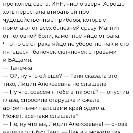
про конец света, ИНН, число зверя. Хорошо
хоть перестала втирать ей про
чудодейственные приборы, которые
помогают от всех болезней сразу. Магнит
от головной боли, каменное яйцо от рака.
Что-то её от рака яйцо не уберегло, как и сто
пятьдесят баночек-скляночек с травами
и БАДами.
— Танечка!
— Ой, ну что ей ещё? — Таня сказала это
тихо, Лидия Алексеевна не слышала.
— Ну что, совсем я тебе в тягость? — опустив
глаза, спросила старушка и сжала
артритными пальцами край одеяла.
Может, всё-таки слышала?
— Не, ну что вы, Лидия Алексеевна! — снова
надела улыбку Таня. — Как вы можете так