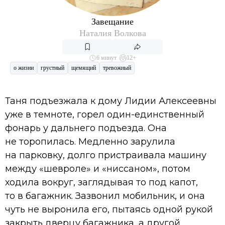
Завещание
Наталия Волкова
6 минут
12+
о жизни
грустный
щемящий
тревожный
Таня подъезжала к дому Лидии Алексеевны
уже в темноте, горел один-единственный
фонарь у дальнего подъезда. Она
не торопилась. Медленно зарулила
на парковку, долго пристраивала машину
между «шевроле» и «ниссаном», потом
ходила вокруг, заглядывая то под капот,
то в багажник. Зазвонил мобильник, и она
чуть не выронила его, пытаясь одной рукой
закрыть дверцу багажника, а другой