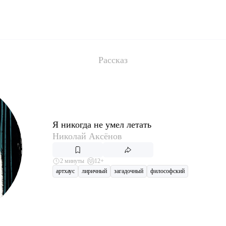
Рассказ
Я никогда не умел летать
Николай Аксёнов
2 минуты
12+
артхаус
лиричный
загадочный
философский