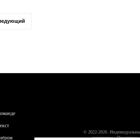
следующий
команде
екст
© 2022-2026. Индивидуальны
тнёром
защищены. «Прочитано» 