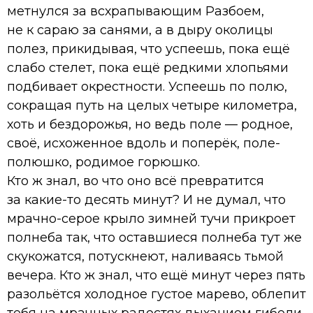
метнулся за всхрапывающим Разбоем,
не к сараю за санями, а в дыру околицы
полез, прикидывая, что успеешь, пока ещё
слабо стелет, пока ещё редкими хлопьями
подбивает окрестности. Успеешь по полю,
сокращая путь на целых четыре километра,
хоть и бездорожья, но ведь поле — родное,
своё, исхоженное вдоль и поперёк, поле-
полюшко, родимое горюшко.
Кто ж знал, во что оно всё превратится
за какие-то десять минут? И не думал, что
мрачно-серое крыло зимней тучи прикроет
полнеба так, что оставшиеся полнеба тут же
скукожатся, потускнеют, наливаясь тьмой
вечера. Кто ж знал, что ещё минут через пять
разольётся холодное густое марево, облепит
тебя на мрачных радостях дыханием гибели.