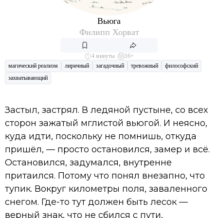
Вьюга
Филипп Хорват
4 минуты
16+
магический реализм
лиричный
загадочный
тревожный
философский
захватывающий
Застыл, застрял. В ледяной пустыне, со всех
сторон зажатый мглистой вьюгой. И неясно,
куда идти, поскольку не помнишь, откуда
пришёл, — просто остановился, замер и всё.
Остановился, задумался, внутренне
притаился. Потому что понял внезапно, что
тупик. Вокруг километры поля, заваленного
снегом. Где-то тут должен быть лесок —
верный знак, что не сбился с пути,