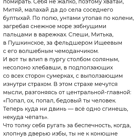
помирать. Себя не жалко, поэтому хватай,
Митяй, малахай да до села соседнего
бултыхай. По полю, унтами утопая по колени,
загребая снежное море зябнущими
пальцами в варежках. Спеши, Митька,
в Пушкинское, за фельдшером Ищеевым
с его волшебным чемоданчиком.
И вот ты влип в пургу столбом соляным,
несолоно хлебавши, в подползающих
со всех сторон сумерках, с выползающим
изнутри страхом. В этом страхе мечутся
мысли, разгоняясь от центральной-главной:
«Попал, ох, попал, бедовый ты человек.
Теперь куда ни двинь — всё одно сгинешь,
некуда чёпать».
Что толку себя ругать за беспечность, когда,
хлопнув дверью избы, ты не к конюшне