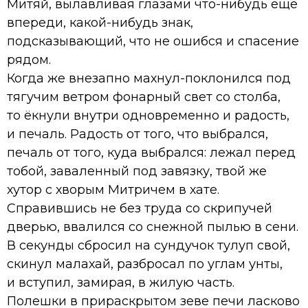
Митяй, вылавливая глазами что-нибудь ещё
впереди, какой-нибудь знак,
подсказывающий, что не ошибся и спасение
рядом.
Когда же внезапно махнул-поклонился под
тягучим ветром фонарный свет со столба,
то ёкнули внутри одновременно и радость,
и печаль. Радость от того, что выбрался,
печаль от того, куда выбрался: лежал перед
тобой, заваленный под завязку, твой же
хутор с хворым Митричем в хате.
Справившись не без труда со скрипучей
дверью, ввалился со снежной пылью в сени.
В секунды сбросил на сундучок тулуп свой,
скинул малахай, разбросал по углам унты,
и вступил, замирая, в жилую часть.
Полешки в прираскрытом зеве печи ласково