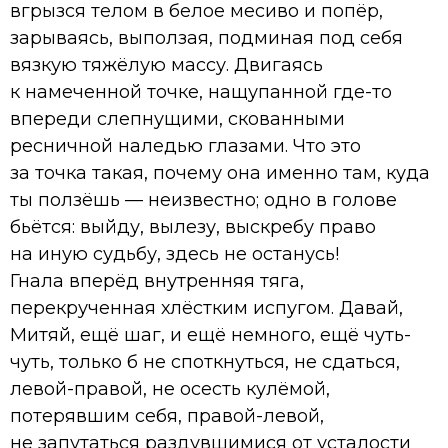
вгрызся телом в белое месиво и попёр,
зарываясь, выползая, подминая под себя
вязкую тяжёлую массу. Двигаясь
к намеченной точке, нащупанной где-то
впереди слепнущими, скованными
ресничной наледью глазами. Что это
за точка такая, почему она именно там, куда
ты ползёшь — неизвестно; одно в голове
бьётся: выйду, вылезу, выскребу право
на иную судьбу, здесь не останусь!
Гнала вперёд внутренняя тяга,
перекрученная хлёстким испугом. Давай,
Митяй, ещё шаг, и ещё немного, ещё чуть-
чуть, только б не споткнуться, не сдаться,
левой-правой, не осесть кулёмой,
потерявшим себя, правой-левой,
не запутаться раздувшимися от усталости