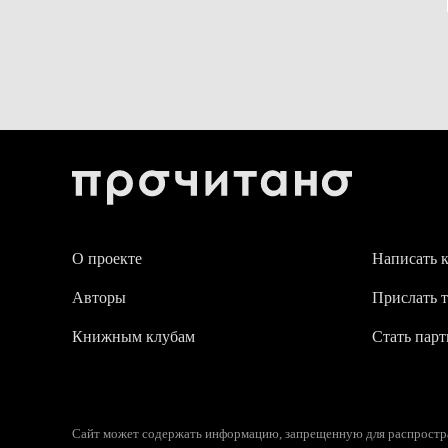
О проекте
Написать 
Авторы
Прислать т
Книжным клубам
Стать пар
Сайт может содержать информацию, запрещенную для распростран