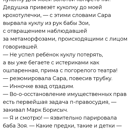
Дедушка привезёт куколку до моей
крохотулечки, — с этими словами Сара
вырвала куклу из рук бабы Зои,
с отвращением наблюдавшей
за метаморфозами, происходящими с лицом
говорившей.
— Не успел ребёнок куклу потерять,
а вы уже бегаете с истериками как
ошпаренная, прима с погорелого театра!
— резюмировала Сара, повесив трубку.
— Инночке взад отдадим.
— Во-о-осстановление имущественных прав
есть первейшая задача п-правосудия, —
закивал Марк Борисыч.
— Я и смотрю! — язвительно парировала
баба Зоя. — Какие предки, такие и детки —