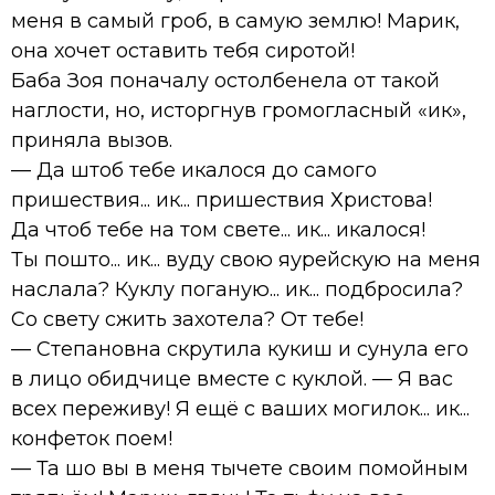
меня в самый гроб, в самую землю! Марик,
она хочет оставить тебя сиротой!
Баба Зоя поначалу остолбенела от такой
наглости, но, исторгнув громогласный «ик»,
приняла вызов.
— Да штоб тебе икалося до самого
пришествия... ик... пришествия Христова!
Да чтоб тебе на том свете... ик... икалося!
Ты пошто... ик... вуду свою яурейскую на меня
наслала? Куклу поганую... ик... подбросила?
Со свету сжить захотела? От тебе!
— Степановна скрутила кукиш и сунула его
в лицо обидчице вместе с куклой. — Я вас
всех переживу! Я ещё с ваших могилок... ик...
конфеток поем!
— Та шо вы в меня тычете своим помойным