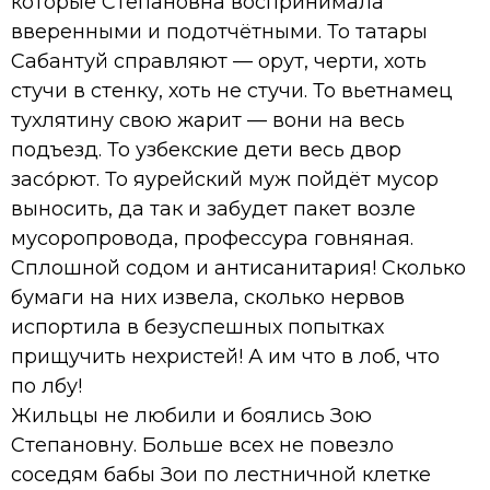
которые Степановна воспринимала
вверенными и подотчётными. То татары
Сабантуй справляют — орут, черти, хоть
стучи в стенку, хоть не стучи. То вьетнамец
тухлятину свою жарит — вони на весь
подъезд. То узбекские дети весь двор
засо́рют. То яурейский муж пойдёт мусор
выносить, да так и забудет пакет возле
мусоропровода, профессура говняная.
Сплошной содом и антисанитария! Сколько
бумаги на них извела, сколько нервов
испортила в безуспешных попытках
прищучить нехристей! А им что в лоб, что
по лбу!
Жильцы не любили и боялись Зою
Степановну. Больше всех не повезло
соседям бабы Зои по лестничной клетке