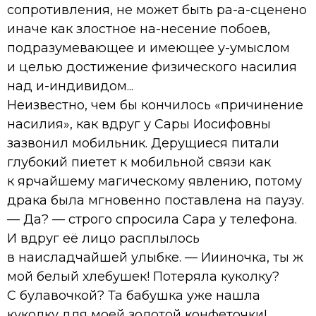
сопротивления, не может быть ра-а-сценено
иначе как злостное на-несение побоев,
подразумевающее и имеющее у-умыслом
и целью достижение физического насилия
над и-индивидом...
Неизвестно, чем бы кончилось «причинение
насилия», как вдруг у Сары Иосифовны
зазвонил мобильник. Дерущиеся питали
глубокий пиетет к мобильной связи как
к ярчайшему магическому явлению, потому
драка была мгновенно поставлена на паузу.
— Да? — строго спросила Сара у телефона.
И вдруг её лицо расплылось
в наисладчайшей улыбке. — Иииночка, ты ж
мой белый хлебушек! Потеряла куколку?
С булавочкой? Та бабушка уже нашла
куколку для моей золотой конфеточки!