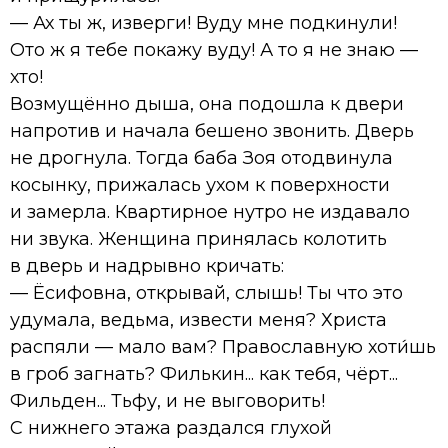
— Ах ты ж, изверги! Вуду мне подкинули!
Ото ж я тебе покажу вуду! А то я не знаю —
хто!
Возмущённо дыша, она подошла к двери
напротив и начала бешено звонить. Дверь
не дрогнула. Тогда баба Зоя отодвинула
косынку, прижалась ухом к поверхности
и замерла. Квартирное нутро не издавало
ни звука. Женщина принялась колотить
в дверь и надрывно кричать:
— Ёсифовна, открывай, слышь! Ты что это
удумала, ведьма, извести меня? Христа
распяли — мало вам? Православную хоти́шь
в гроб загнать? Филькин... как тебя, чёрт...
Фильден... Тьфу, и не выговорить!
С нижнего этажа раздался глухой