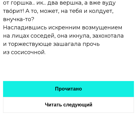
от горшка... ик... два вершка, а вже вуду
тво́рит! А то, может, на тебя и колдует,
внучка-то?
Насладившись искренним возмущением
на лицах соседей, она икнула, захохотала
и торжествующе зашагала прочь
из сосисочной.
Прочитано
Читать следующий