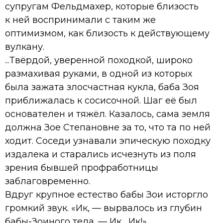
супругам Фельдмахер, которые близость
к ней воспринимали с таким же
оптимизмом, как близость к действующему
вулкану.
...Твёрдой, уверенной походкой, широко
размахивая руками, в одной из которых
была зажата злосчастная кукла, баба Зоя
приближалась к сосисочной. Шаг её был
основателен и тяжёл. Казалось, сама земля
должна Зое Степановне за то, что та по ней
ходит. Соседи узнавали эпическую походку
издалека и старались исчезнуть из поля
зрения бывшей профработницы
заблаговременно.
Вдруг крупное естество бабы Зои исторгло
громкий звук. «Ик, — вырвалось из глубин
бабы-Зоиного тела. — Ик... Ик!»