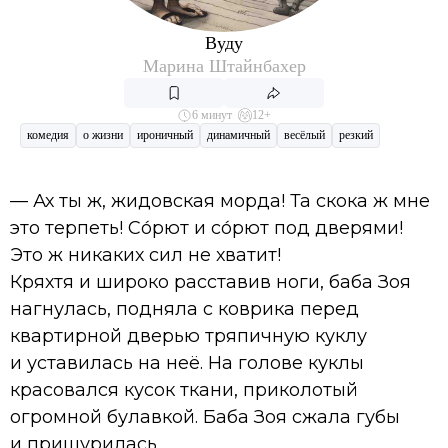
Вуду
Марина Штайнбахер
6 минут
12+
комедия
о жизни
ироничный
динамичный
весёлый
резкий
— Ах ты ж, жидовская морда! Та скока ж мне
это терпеть! Со́рют и со́рют под дверями!
Это ж никаких сил не хватит!
Кряхтя и широко расставив ноги, баба Зоя
нагнулась, подняла с коврика перед
квартирной дверью тряпичную куклу
и уставилась на неё. На голове куклы
красовался кусок ткани, приколотый
огромной булавкой. Баба Зоя сжала губы
и прищурилась.