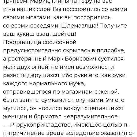
тряпьём! Марик, глянь! Та тьфу на вас
и на ваших слов! Вы поссорились со всеми
своими мозгами, как вы поссорились
со всеми соседями! Шлемазлша! Получите
ваш кукиш взад, шейгец!
Продавщица сосисочной
предусмотрительно скрылась в подсобке,
а растерянный Марк Борисович суетился
меж двух огней, не имея возможности
разнять дерущихся, ибо руки его, как руки
каждого нормального мужа,
отправившегося по магазинам с женой,
были заняты сумками с покупками. Ум его
мутился, он носился вокруг сцепившихся
женщин и бормотал невразумительное:
— Р-ррукоприкладство, имеющее целью п-
п-причинение вреда вследствие оказания с-