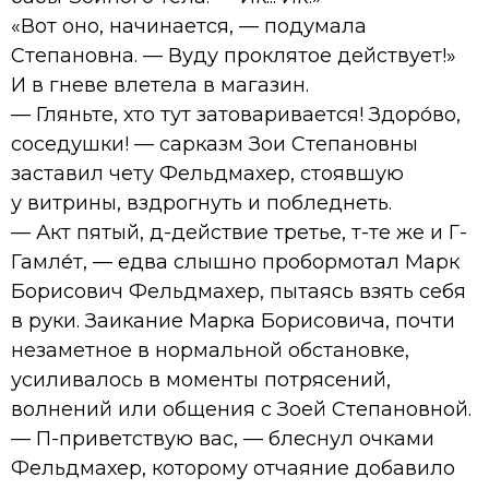
«Вот оно, начинается, — подумала
Степановна. — Вуду проклятое действует!»
И в гневе влетела в магазин.
— Гляньте, хто тут затоваривается! Здоро́во,
соседушки! — сарказм Зои Степановны
заставил чету Фельдмахер, стоявшую
у витрины, вздрогнуть и побледнеть.
— Акт пятый, д-действие третье, т-те же и Г-
Гамле́т, — едва слышно пробормотал Марк
Борисович Фельдмахер, пытаясь взять себя
в руки. Заикание Марка Борисовича, почти
незаметное в нормальной обстановке,
усиливалось в моменты потрясений,
волнений или общения с Зоей Степановной.
— П-приветствую вас, — блеснул очками
Фельдмахер, которому отчаяние добавило