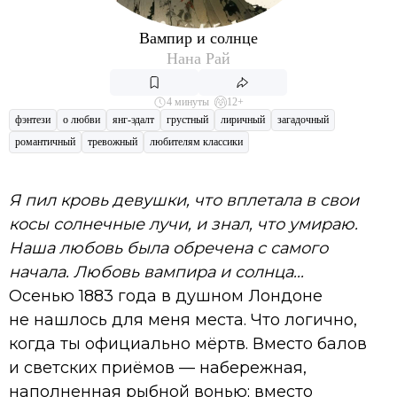
Вампир и солнце
Нана Рай
4 минуты
12+
фэнтези
о любви
янг-эдалт
грустный
лиричный
загадочный
романтичный
тревожный
любителям классики
Я пил кровь девушки, что вплетала в свои
косы солнечные лучи, и знал, что умираю.
Наша любовь была обречена с самого
начала. Любовь вампира и солнца...
Осенью 1883 года в душном Лондоне
не нашлось для меня места. Что логично,
когда ты официально мёртв. Вместо балов
и светских приёмов — набережная,
наполненная рыбной вонью; вместо