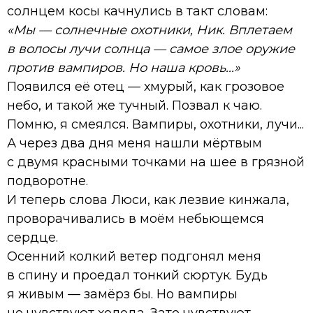
солнцем косы качнулись в такт словам:
«Мы — солнечные охотники, Ник. Вплетаем
в волосы лучи солнца — самое злое оружие
против вампиров. Но наша кровь...»
Появился её отец — хмурый, как грозовое
небо, и такой же тучный. Позвал к чаю.
Помню, я смеялся. Вампиры, охотники, лучи...
А через два дня меня нашли мёртвым
с двумя красными точками на шее в грязной
подворотне.
И теперь слова Люси, как лезвие кинжала,
проворачивались в моём небьющемся
сердце.
Осенний колкий ветер подгонял меня
в спину и проедал тонкий сюртук. Будь
я живым — замёрз бы. Но вампиры
не чувствуют холода. Зато чувствуют