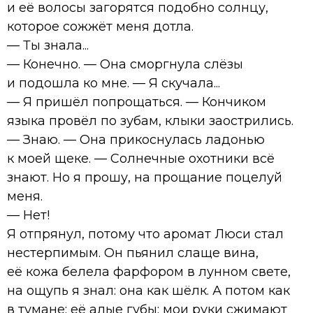
и её волосы загорятся подобно солнцу,
которое сожжёт меня дотла.
— Ты знала...
— Конечно. — Она сморгнула слёзы
и подошла ко мне. — Я скучала...
— Я пришёл попрощаться. — Кончиком
языка провёл по зубам, клыки заострились.
— Знаю. — Она прикоснулась ладонью
к моей щеке. — Солнечные охотники всё
знают. Но я прошу, на прощание поцелуй
меня.
— Нет!
Я отпрянул, потому что аромат Люси стал
нестерпимым. Он пьянил слаще вина,
её кожа белела фарфором в лунном свете,
на ощупь я знал: она как шёлк. А потом как
в тумане: её алые губы; мои руки сжимают