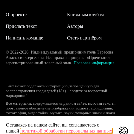
О проекте
Книжным клубам
Прислать текст
Авторы
Написать команде
Стать партнёром
© 2022-2026. Индивидуальный предприниматель Тарасова
Анастасия Сергеевна. Все права защищены. «Прочитано» -
зарегистрированный товарный знак.
Правовая информация
Сайт может содержать информацию, запрещенную для
распространения среди детей (18+) – следите за возрастной
маркировкой.
Все материалы, содержащиеся на данном сайте, включая тексты,
программное обеспечение, изображения, иллюстрации, дизайн,
фотографии, видеофайлы, музыка, звуки, товарные знаки и знаки
обслуживания, логотипы и другие объекты являются охраняемыми
объектами интеллектуальной собственности, исключительные права на
Оставаясь на нашем сайте, вы соглашаетесь с
использование которых принадлежат правообладателям.
нашей
политикой обработки персональных данных