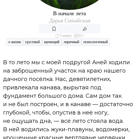
В начале лета
Дарья Синайская
5 минут
12+
о жизни
грустный
щемящий
лиричный
психологичный
В то лето мы с моей подругой Аней ходили
на заброшенный участок на краю нашего
дачного посёлка. Нас, девятилетних,
привлекала канава, вырытая под
фундамент большого дома. Сам дом так
и не был построен, и в канаве — достаточно
глубокой, чтобы, опустив в неё ногу,
не ощущать дна, — всё лето стояла вода.
В ней водились жуки-плавуны, водомерки,
крошечные красные вертлявые червячки