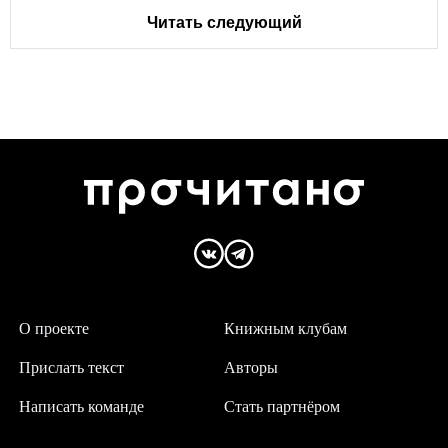
Читать следующий
О проекте
Книжным клубам
Прислать текст
Авторы
Написать команде
Стать партнёром