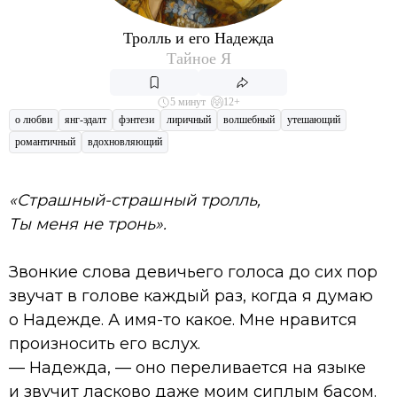
Тролль и его Надежда
Тайное Я
5 минут
12+
о любви
янг-эдалт
фэнтези
лиричный
волшебный
утешающий
романтичный
вдохновляющий
«Страшный-страшный тролль,
Ты меня не тронь».
Звонкие слова девичьего голоса до сих пор
звучат в голове каждый раз, когда я думаю
о Надежде. А имя-то какое. Мне нравится
произносить его вслух.
— Надежда, — оно переливается на языке
и звучит ласково даже моим сиплым басом.