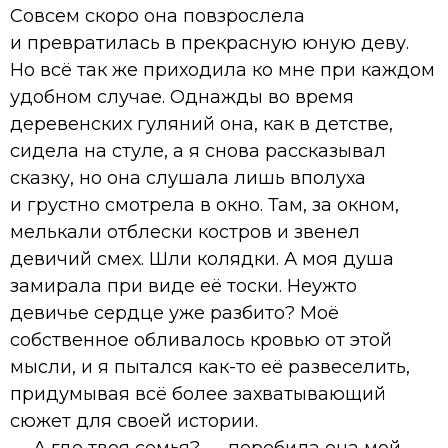
Совсем скоро она повзрослела
и превратилась в прекрасную юную деву.
Но всё так же приходила ко мне при каждом
удобном случае. Однажды во время
деревенских гуляний она, как в детстве,
сидела на стуле, а я снова рассказывал
сказку, но она слушала лишь вполуха
и грустно смотрела в окно. Там, за окном,
мелькали отблески костров и звенел
девичий смех. Шли колядки. А моя душа
замирала при виде её тоски. Неужто
девичье сердце уже разбито? Моё
собственное обливалось кровью от этой
мысли, и я пытался как-то её развеселить,
придумывая всё более захватывающий
сюжет для своей истории.
— А где твоя семья? — перебила она мой