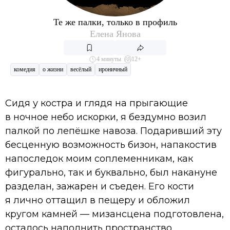
Те же палки, только в профиль
Елена Янова
4 минуты
12+
комедия
о жизни
весёлый
ироничный
Сидя у костра и глядя на прыгающие
в ночное небо искорки, я бездумно возил
палкой по лепёшке навоза. Подаривший эту
бесценную возможность бизон, напакостив
напоследок моим соплеменникам, как
фигурально, так и буквально, был накануне
разделан, зажарен и съеден. Его кости
я лично оттащил в пещеру и обложил
кругом камней — мизансцена подготовлена,
осталось наполнить пространство