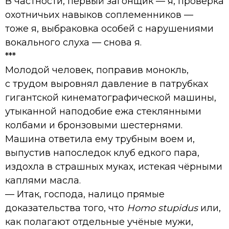
В частности, первый загонщик — я, проверка
охотничьих навыков соплеменников —
тоже я, выбраковка особей с нарушениями
вокального слуха — снова я.
***
Молодой человек, поправив монокль,
с трудом выровнял давление в патрубках
гигантской кинематографической машины,
утыканной наподобие ежа стеклянными
колбами и бронзовыми шестернями.
Машина ответила ему трубным воем и,
выпустив напоследок клуб едкого пара,
издохла в страшных муках, истекая чёрными
каплями масла.
— Итак, господа, налицо прямые
доказательства того, что
Homo stupidus
или,
как полагают отдельные учёные мужи,