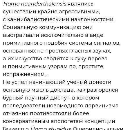
Homo neanderthalensis
являлись
существами крайне агрессивными,
с каннибалистическими наклонностями.
Социальную коммуникацию они
выстраивали исключительно в виде
примитивного подобия системы сигналов,
основанных на простых гласных звуках,
а их искусство сводится к суку дерева
и примитивным узорам по, простите,
испражнениям...
Не успел начинающий учёный донести
основную мысль доклада, как разгорелся
бурный научный диспут, в котором
последователи новомодного дарвинизма
отчаянно противостояли более
консервативным апологетам концепции
Геккеля о
Homo stupidus
. Ощерились клыки,