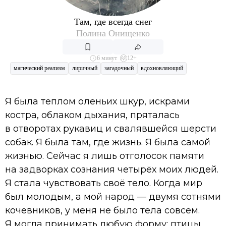
Там, где всегда снег
Полина Онищенко
6 минут
12+
магический реализм
лиричный
загадочный
вдохновляющий
Я была теплом оленьих шкур, искрами
костра, облаком дыхания, пряталась
в отворотах рукавиц и свалявшейся шерсти
собак. Я была там, где жизнь. Я была самой
жизнью. Сейчас я лишь отголосок памяти
на задворках сознания четырёх моих людей.
Я стала чувствовать своё тело. Когда мир
был молодым, а мой народ — двумя сотнями
кочевников, у меня не было тела совсем.
Я могла принимать любую форму: птицы,