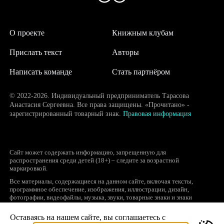
О проекте
Книжным клубам
Прислать текст
Авторы
Написать команде
Стать партнёром
© 2022-2026. Индивидуальный предприниматель Тарасова
Анастасия Сергеевна. Все права защищены. «Прочитано» -
зарегистрированный товарный знак.
Правовая информация
Сайт может содержать информацию, запрещенную для
распространения среди детей (18+) – следите за возрастной
маркировкой.
Все материалы, содержащиеся на данном сайте, включая тексты,
программное обеспечение, изображения, иллюстрации, дизайн,
фотографии, видеофайлы, музыка, звуки, товарные знаки и знаки
обслуживания, логотипы и другие объекты являются охраняемыми
объектами интеллектуальной собственности, исключительные права на
Оставаясь на нашем сайте, вы соглашаетесь с
использование которых принадлежат правообладателям.