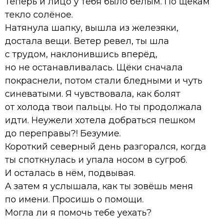
Теперь и лицо у тебя было белым. По щекам
текло солёное.
Натянула шапку, вышла из железяки,
достала вещи. Ветер ревел, ты шла
с трудом, наклонившись вперёд,
но не останавливалась. Щёки сначала
покраснели, потом стали бледными и чуть
синеватыми. Я чувствовала, как болят
от холода твои пальцы. Но ты продолжала
идти. Неужели хотела добраться пешком
до переправы?! Безумие.
Короткий северный день разгорался, когда
ты споткнулась и упала носом в сугроб.
И осталась в нём, подвывая.
А затем я услышала, как ты зовёшь меня
по имени. Просишь о помощи.
Могла ли я помочь тебе уехать?