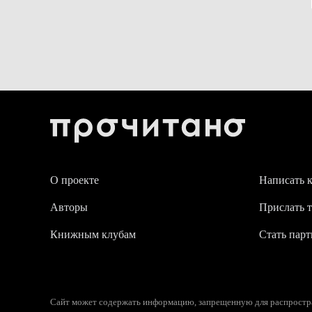
О проекте
Написать 
Авторы
Прислать т
Книжным клубам
Стать пар
Сайт может содержать информацию, запрещенную для распростран