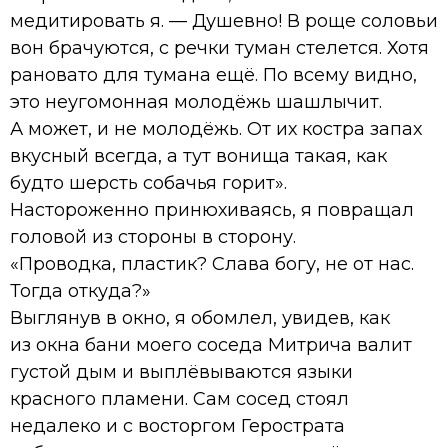
медитировать я. — Душевно! В роще соловьи
вон брачуются, с речки туман стелется. Хотя
рановато для тумана ещё. По всему видно,
это неугомонная молодёжь шашлычит.
А может, и не молодёжь. От их костра запах
вкусный всегда, а тут вонища такая, как
будто шерсть собачья горит».
Настороженно принюхиваясь, я повращал
головой из стороны в сторону.
«Проводка, пластик? Слава богу, не от нас.
Тогда откуда?»
Выглянув в окно, я обомлел, увидев, как
из окна бани моего соседа Митрича валит
густой дым и выплёвываются языки
красного пламени. Сам сосед стоял
недалеко и с восторгом Герострата