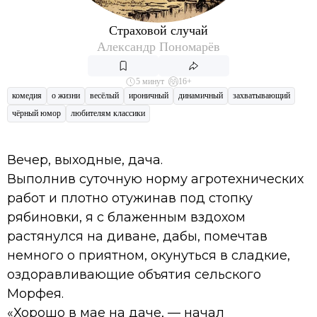
Страховой случай
Александр Пономарёв
5 минут
16+
комедия
о жизни
весёлый
ироничный
динамичный
захватывающий
чёрный юмор
любителям классики
Вечер, выходные, дача.
Выполнив суточную норму агротехнических
работ и плотно отужинав под стопку
рябиновки, я с блаженным вздохом
растянулся на диване, дабы, помечтав
немного о приятном, окунуться в сладкие,
оздоравливающие объятия сельского
Морфея.
«Хорошо в мае на даче, — начал