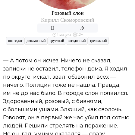
Розовый слон
Кирилл Скоморовский
4 минуты
12+
янг-эдалт
динамичный
грустный
загадочный
тревожный
— А потом он исчез. Ничего не сказал,
записки не оставил, телефон дома. Я ходил
по округе, искал, звал, обзвонил всех —
ничего. Полиция тоже не нашла. Правда,
им не до нас было. В городе слон появился.
Здоровенный, розовый, с бивнями,
с большими ушами. Злющий, как сволочь.
Говорят, он в первый же час убил под сотню
людей. Решили стрелять на поражение.
Но он, гад, умным оказался — сразу