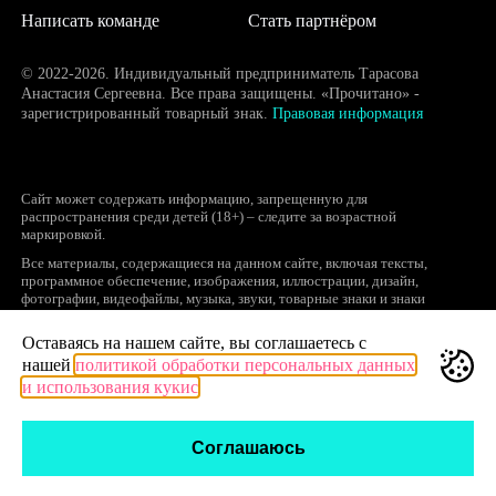
Написать команде
Стать партнёром
© 2022-2026. Индивидуальный предприниматель Тарасова
Анастасия Сергеевна. Все права защищены. «Прочитано» -
зарегистрированный товарный знак.
Правовая информация
Сайт может содержать информацию, запрещенную для
распространения среди детей (18+) – следите за возрастной
маркировкой.
Все материалы, содержащиеся на данном сайте, включая тексты,
программное обеспечение, изображения, иллюстрации, дизайн,
фотографии, видеофайлы, музыка, звуки, товарные знаки и знаки
обслуживания, логотипы и другие объекты являются охраняемыми
объектами интеллектуальной собственности, исключительные права на
Оставаясь на нашем сайте, вы соглашаетесь с
использование которых принадлежат правообладателям.
нашей
политикой обработки персональных данных
Запрещается полное или частичное копирование и распространение (в
и использования кукис
том числе, путем воспроизведения и размещения на других сайтах и
ресурсах в Интернете) в любой форме материалов сайта без ссылки на
сайт prochitano.ru.
Соглашаюсь