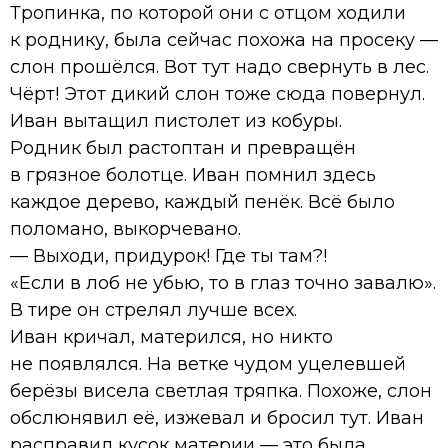
Тропинка, по которой они с отцом ходили
к роднику, была сейчас похожа на просеку —
слон прошёлся. Вот тут надо свернуть в лес.
Чёрт! Этот дикий слон тоже сюда повернул.
Иван вытащил пистолет из кобуры.
Родник был растоптан и превращён
в грязное болотце. Иван помнил здесь
каждое дерево, каждый пенёк. Всё было
поломано, выкорчевано.
— Выходи, придурок! Где ты там?!
«Если в лоб не убью, то в глаз точно завалю».
В тире он стрелял лучше всех.
Иван кричал, матерился, но никто
не появлялся. На ветке чудом уцелевшей
берёзы висела светлая тряпка. Похоже, слон
обслюнявил её, изжевал и бросил тут. Иван
расправил кусок материи — это была