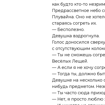
как будто кто-то незри
Предрассветное небо с
Плувайна. Оно не хоте
стараясь согреть их.
— Бесполезно.
Девушка вздрогнула.
Голос доносился сверх
с отсутствующим колок
— Ты не сможешь согрет
Весёлых Лещей.
— А если я не хочу сог
— Тогда ты, должно быть
Девушке на несколько 
нибудь предметом. Незн
— Ты часто сюда прихо
— Нет, я просто люблю 