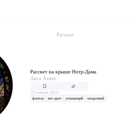
Рассказ
Рассвет на крыше Нотр-Дама
Лиса Ахвес
3 минуты
12+
фэнтези
янг-эдалт
утешающий
загадочный