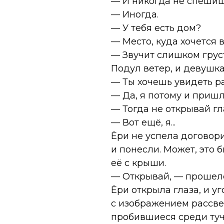
— И никогда не спеши
— Иногда.
— У тебя есть дом?
— Место, куда хочется в
— Звучит слишком грус
Подул ветер, и девушка
— Ты хочешь увидеть ра
— Да, я потому и пришл
— Тогда не открывай гла
— Вот ещё, я...
Ёри не успела договор
и понесли. Может, это 
её с крыши.
— Открывай, — прошеле
Ёри открыла глаза, и у
с изображением рассве
пробившиеся среди туч