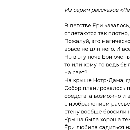
Из серии рассказов «Л
В детстве Ёри казалось
сплетаются так плотно,
Пожалуй, это магическ
вовсе не для него. И вс
Но в эту ночь Ёри очень
то или кому-то ведь бы
на свет?
На крыше Нотр-Дама, г
Собор планировалось по
средств, а возможно и 
с изображением рассве
стену вообще бросили н
Крыша была хороша тем,
Ёри любила садиться на