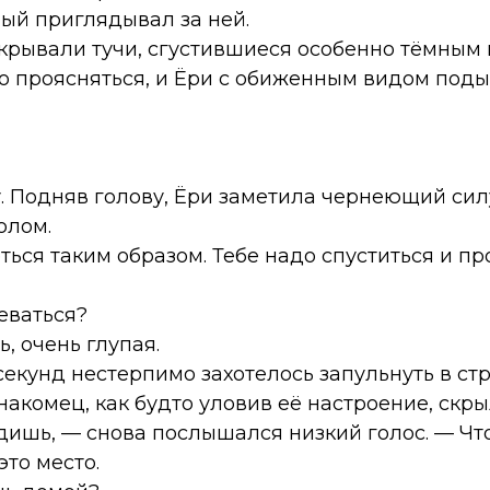
мый приглядывал за ней.
крывали тучи, сгустившиеся особенно тёмным
ло проясняться, и Ёри с обиженным видом под
у. Подняв голову, Ёри заметила чернеющий сил
олом.
ься таким образом. Тебе надо спуститься и п
реваться?
, очень глупая.
секунд нестерпимо захотелось запульнуть в ст
акомец, как будто уловив её настроение, скрыл
дишь, — снова послышался низкий голос. — Что
это место.