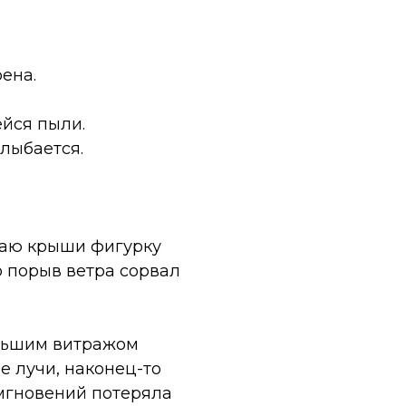
рена.
ейся пыли.
улыбается.
раю крыши фигурку
о порыв ветра сорвал
ольшим витражом
е лучи, наконец-то
 мгновений потеряла