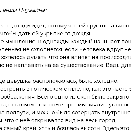
егенды Плувайна»
, что дождь идёт, потому что ей грустно, а вин
 чтобы дать ей укрытие от дождя.
ое мышление, и однажды каждый начинает пон
еленная не схлопнется, если человека вдруг не
 хотелось думать, что она влияет на происходя
ло не наплевать на её существование! Ведь для
де девушка расположилась, было холодно.
строить в готическом стиле, но, как это часто 
воображения. Всего одно из окон было закрыт
та, остальные оконные проёмы зияли пугающе
а полпути, и можно было созерцать внутренно
 что с неё открывался вид на весь город.
 самый край, хоть и боялась высоты. Здесь это