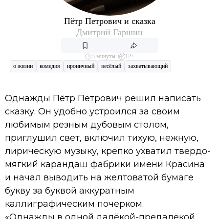
Пётр Петрович и сказка
Дмитрий Гаршин
3 минуты
12+
о жизни
комедия
ироничный
весёлый
захватывающий
Однажды Пётр Петрович решил написать
сказку. Он удобно устроился за своим
любимым резным дубовым столом,
приглушил свет, включил тихую, нежную,
лирическую музыку, крепко ухватил твёрдо-
мягкий карандаш фабрики имени Красина
и начал выводить на желтоватой бумаге
букву за буквой аккуратным
каллиграфическим почерком.
«Однажды в одной далёкой-предалёкой