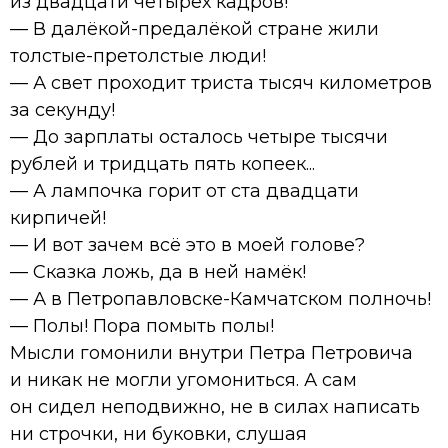
из двадцати четырёх кадров!
— В далёкой-предалёкой стране жили
толстые-претолстые люди!
— А свет проходит триста тысяч километров
за секунду!
— До зарплаты осталось четыре тысячи
рублей и тридцать пять копеек...
— А лампочка горит от ста двадцати
кирпичей!
— И вот зачем всё это в моей голове?
— Сказка ложь, да в ней намёк!
— А в Петропавловске-Камчатском полночь!
— Полы! Пора помыть полы!
Мысли гомонили внутри Петра Петровича
и никак не могли угомониться. А сам
он сидел неподвижно, не в силах написать
ни строчки, ни буковки, слушая