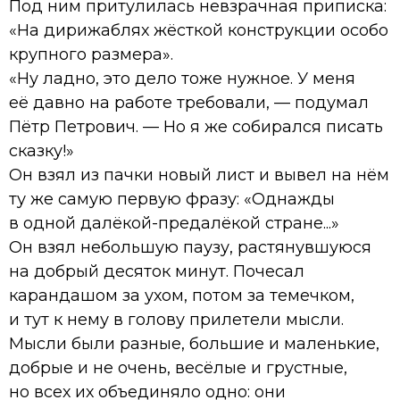
Под ним притулилась невзрачная приписка:
«На дирижаблях жёсткой конструкции особо
крупного размера».
«Ну ладно, это дело тоже нужное. У меня
её давно на работе требовали, — подумал
Пётр Петрович. — Но я же собирался писать
сказку!»
Он взял из пачки новый лист и вывел на нём
ту же самую первую фразу: «Однажды
в одной далёкой-предалёкой стране...»
Он взял небольшую паузу, растянувшуюся
на добрый десяток минут. Почесал
карандашом за ухом, потом за темечком,
и тут к нему в голову прилетели мысли.
Мысли были разные, большие и маленькие,
добрые и не очень, весёлые и грустные,
но всех их объединяло одно: они