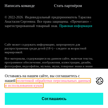
Написать команде
Стать партнёром
© 2022-2026. Индивидуальный предприниматель Тарасова
Анастасия Сергеевна. Все права защищены. «Прочитано» -
зарегистрированный товарный знак.
Правовая информация
Сайт может содержать информацию, запрещенную для
распространения среди детей (18+) – следите за возрастной
маркировкой.
Все материалы, содержащиеся на данном сайте, включая тексты,
программное обеспечение, изображения, иллюстрации, дизайн,
фотографии, видеофайлы, музыка, звуки, товарные знаки и знаки
обслуживания, логотипы и другие объекты являются охраняемыми
объектами интеллектуальной собственности, исключительные права на
Оставаясь на нашем сайте, вы соглашаетесь с
использование которых принадлежат правообладателям.
нашей
политикой обработки персональных данных
Запрещается полное или частичное копирование и распространение (в
и использования кукис
том числе, путем воспроизведения и размещения на других сайтах и
ресурсах в Интернете) в любой форме материалов сайта без ссылки на
сайт prochitano.ru.
Соглашаюсь