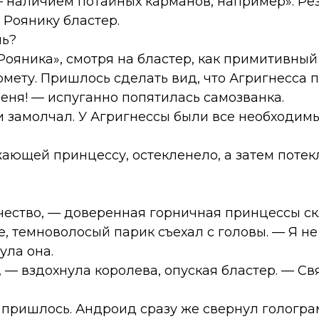
 — наличием потайных карманов, например». Ре
 Роянику бластер.
чь?
а «Рояника», смотря на бластер, как примитивны
ету. Пришлось сделать вид, что Агригнесса 
еня! — испуганно попятилась самозванка.
и замолчал. У Агригнессы были все необходимы
ающей принцессу, остекленело, а затем потек
чество, — доверенная горничная принцессы с
, темноволосый парик съехал с головы. — Я не 
ула она.
— вздохнула королева, опуская бластер. — Свя
 пришлось. Андроид сразу же свернул гологра