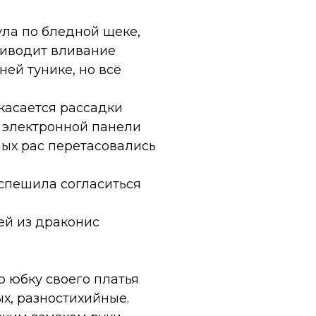
ла по бледной щеке,
риводит вливание
ей тунике, но всё
касается рассадки
ю электронной панели
ных рас перетасовались
оспешила согласиться
тей из драконис
 юбку своего платья
ых, разностихийные.