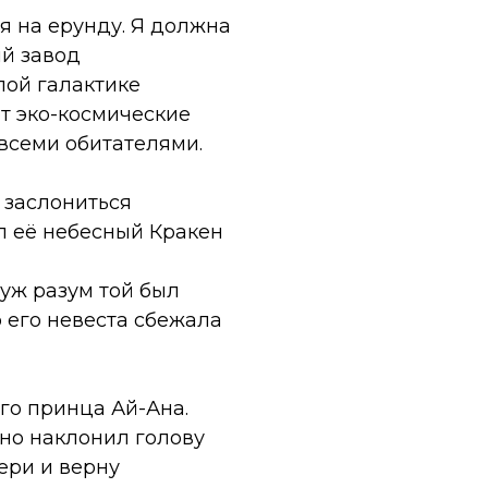
мя на ерунду. Я должна
ый завод
лой галактике
ют эко-космические
всеми обитателями.
ь заслониться
ил её небесный Кракен
 уж разум той был
о его невеста сбежала
го принца Ай-Ана.
но наклонил голову
ери и верну