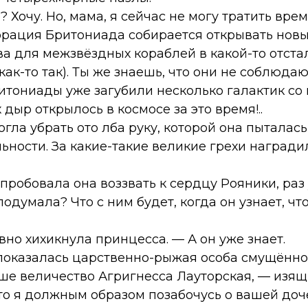
? Хочу. Но, мама, я сейчас не могу тратить вре
порация Бритониада собирается открывать нов
ва для межзвёздных кораблей в какой-то отста
как-то так). Ты же знаешь, что они не соблюда
итониады уже загубили несколько галактик со 
дыр открылось в космосе за это время!..
гла убрать ото лба руку, которой она пыталас
ьности. За какие-такие великие грехи наград
пробовала она воззвать к сердцу Рояники, раз
подумала? Что с ним будет, когда он узнает, чт
вно хихикнула принцесса. — А он уже знает.
показалась царственно-рыжая особа смущённо
ше величество Агригнесса Лауторская, — изящ
что я должным образом позабочусь о вашей доч