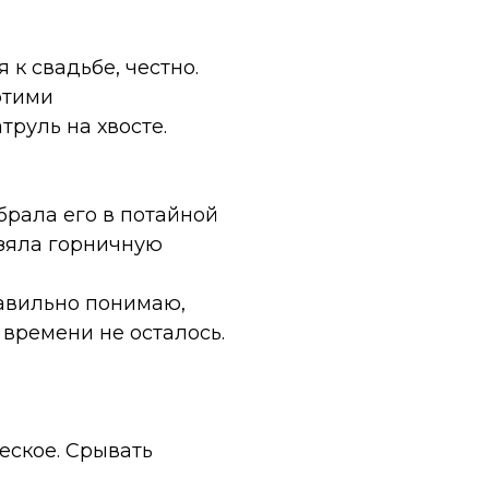
 к свадьбе, честно.
 этими
труль на хвосте.
брала его в потайной
взяла горничную
равильно понимаю,
 времени не осталось.
еское. Срывать