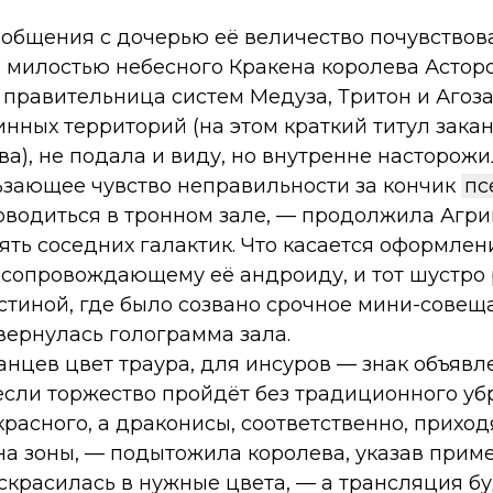
 общения с дочерью её величество почувствова
, милостью небесного Кракена королева Астор
, правительница систем Медуза, Тритон и Агоз
нных территорий (на этом краткий титул зака
а), не подала и виду, но внутренне насторожи
ьзающее чувство неправильности за кончик
пс
водиться в тронном зале, — продолжила Агри
ять соседних галактик. Что касается оформления
 сопровождающему её андроиду, и тот шустро 
стиной, где было созвано срочное мини-совещ
вернулась голограмма зала.
анцев цвет траура, для инсуров — знак объявл
если торжество пройдёт без традиционного уб
расного, а драконисы, соответственно, приходя
на зоны, — подытожила королева, указав прим
скрасилась в нужные цвета, — а трансляция бу