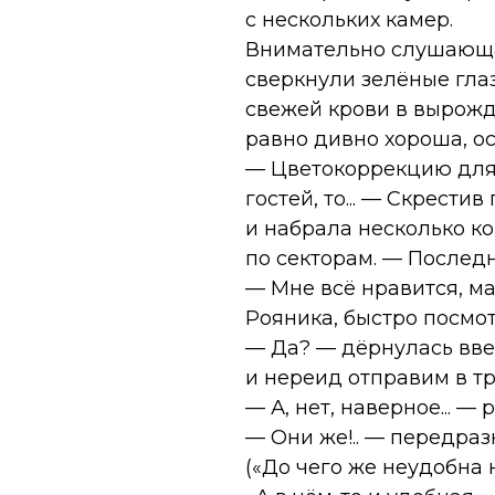
с нескольких камер.
Внимательно слушающая
сверкнули зелёные гла
свежей крови в вырожд
равно дивно хороша, ос
— Цветокоррекцию для 
гостей, то... — Скрест
и набрала несколько к
по секторам. — Последни
— Мне всё нравится, м
Рояника, быстро посмо
— Да? — дёрнулась ввер
и нереид отправим в тр
— А, нет, наверное... —
— Они же!.. — передра
(«До чего же неудобна 