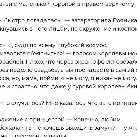
связи с маленькой короной в правом верхнем у
ты быстро догадалась... — затараторила Рояник
ткнувшись в него лицом, но окружение и кост
 и, судя по всему, глубокий космос.
 извольте объясниться! — голосом королевы м
раблей. Плохо, что через экран эффект среза
рез неделю свадьба, а вы пропадаете в самый
а, но, мама, пойми, я не могу, я никак не могу.
е и страстно, что даже у суровой королевы ёк
? Что случилось? Мне казалось, что вы с принц
ражение с принцессой. — Конечно, любим.
сбежала? Ты не хочешь выходить замуж? — у Аг
 четырёхмерные пазлы.