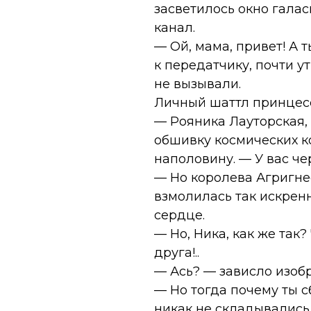
засветилось окно гала
канал.
— Ой, мама, привет! А 
к передатчику, почти у
не вызывали.
Личный шаттл принцессы
— Рояника Лауторская,
обшивку космических ко
наполовину. — У вас че
— Но королева Агригнесс
взмолилась так искренн
сердце.
— Но, Ника, как же так
друга!..
— Ась? — зависло изоб
— Но тогда почему ты 
никак не складывались