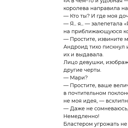
«А в чём-то и удобная
королева направила на
— Кто ты? И где моя до
— Я... я... — залепетал
на приближающуюся ком
— Простите, извините м
Андроид тихо пискнул 
их и выдавала.
Лицо девушки, изображ
другие черты.
— Мари?
— Простите, ваше вели
в почтительном поклоне
не моя идея, — всхлипн
— Даже не сомневаюсь, 
Немедленно!
Бластером угрожать не