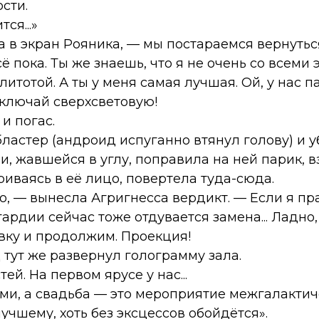
сти.
ся...»
 в экран Рояника, — мы постараемся вернуться
ё пока. Ты же знаешь, что я не очень со всеми
итотой. А ты у меня самая лучшая. Ой, у нас па
включай сверхсветовую!
и погас.
бластер (андроид испуганно втянул голову) и у
и, жавшейся в углу, поправила на ней парик, 
риваясь в её лицо, повертела туда-сюда.
о, — вынесла Агригнесса вердикт. — Если я п
гардии сейчас тоже отдувается замена... Ладно,
ку и продолжим. Проекция!
ут же развернул голограмму зала.
ей. На первом ярусе у нас...
и, а свадьба — это мероприятие межгалактич
лучшему, хоть без эксцессов обойдётся».