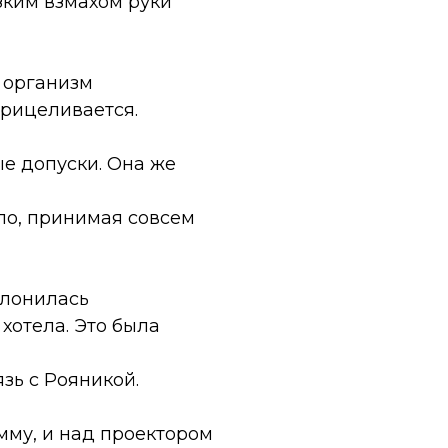
зким взмахом руки
й организм
прицеливается.
е допуски. Она же
ло, принимая совсем
клонилась
хотела. Это была
зь с Рояникой.
мму, и над проектором