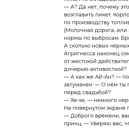
— А? Да нет, почему это
возглавить пикет. Кор
по производству топли
(Молочная дорога, или 
нормы по выбросам. Бр
А сколько новых чёрных 
Агригнесса наконец смо
от жестокой действител
дочерью-активисткой?
— А как же Ай-Ан? — по
затуманен. — О нём ты 
перед свадьбой?
— Хе-хе, — немного нер
На повёрнутом экране 
— Доброго времени, ва
принц. — Уверяю вас, 