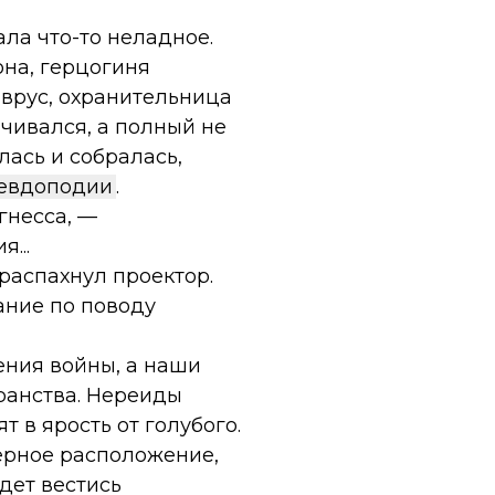
ла что-то неладное.
она, герцогиня
аврус, охранительница
нчивался, а полный не
лась и собралась,
евдоподии
.
гнесса, —
...
распахнул проектор.
ание по поводу
ения войны, а наши
ранства. Нереиды
т в ярость от голубого.
ерное расположение,
дет вестись