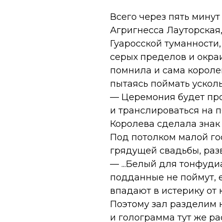
Всего через пять минут
Агригнесса Лауторская
Гуаросской туманности
серых пределов и окраи
помнила и сама королев
пытаясь поймать ускол
— Церемония будет про
и транслироваться на п
Королева сделала знак
Под потолком малой го
грядущей свадьбы, раз
— ...Белый для тонфуди
подданные не поймут, 
впадают в истерику от к
Поэтому зал разделим 
и голограмма тут же ра