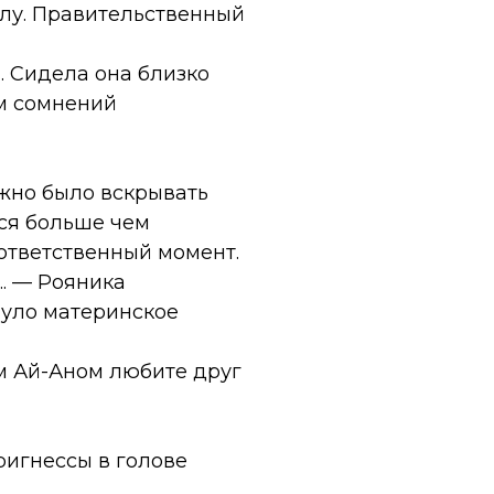
глу. Правительственный
а. Сидела она близко
юм сомнений
ожно было вскрывать
лся больше чем
 ответственный момент.
.. — Рояника
нуло материнское
ем Ай-Аном любите друг
ригнессы в голове