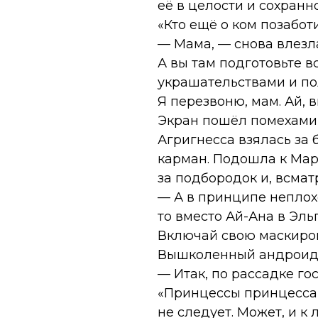
её в целости и сохранно
«Кто ещё о ком позаботит
— Мама, — снова влезла
А вы там подготовьте вс
украшательствами и пол
Я перезвоню, мам. Ай, 
Экран пошёл помехами 
Агригнесса взялась за 
карман. Подошла к Мар
за подбородок и, всмат
— А в принципе неплох
то вместо Ай-Ана в Эль
Включай свою маскиров
Вышколенный андроид т
— Итак, по рассадке гост
«Принцессы принцессам
не следует. Может, и к 