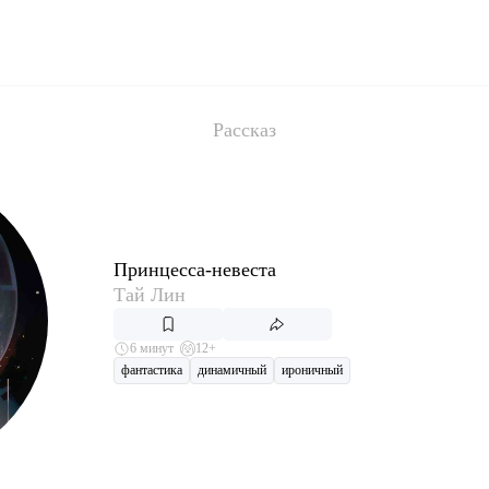
Рассказ
Принцесса-невеста
Тай Лин
6 минут
12+
фантастика
динамичный
ироничный