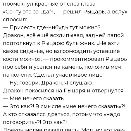
промокнул красные от слёз глаза.
«Сочту это за „да“», — решил Рыцарь, а вслух
спросил:
— Присесть где-нибудь тут можно?
Дракон, всё ещё всхлипывая, задней лапой
подтолкнул к Рыцарю булыжник. «Не ахти
какое сиденье, но взгромоздить уставшие
кости можно», — прокомментировал Рыцарь
про себя и уселся на камень, положив меч
на колени. Сделал участливое лицо.
— Ну, говори, Дракон. Я слушаю.
Дракон покосился на Рыцаря и отвернулся.
— Мне нечего сказать.
— Это как?! В смысле «мне нечего сказать»?!
А кто отказался драться, потому что «надо
поговорить»?! Это как?!
Дракон молча развёл лапы. Мол, ну вот как-