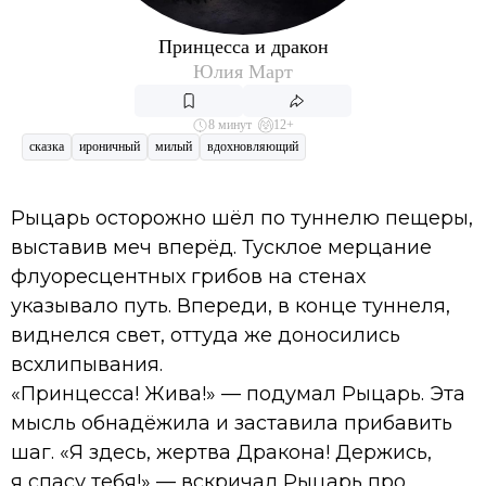
Принцесса и дракон
Юлия Март
8 минут
12+
сказка
ироничный
милый
вдохновляющий
Рыцарь осторожно шёл по туннелю пещеры,
выставив меч вперёд. Тусклое мерцание
флуоресцентных грибов на стенах
указывало путь. Впереди, в конце туннеля,
виднелся свет, оттуда же доносились
всхлипывания.
«Принцесса! Жива!» — подумал Рыцарь. Эта
мысль обнадёжила и заставила прибавить
шаг. «Я здесь, жертва Дракона! Держись,
я спасу тебя!» — вскричал Рыцарь про