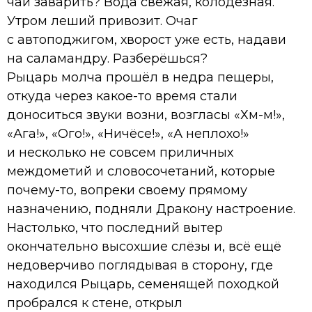
чай заварить? Вода свежая, колодезная.
Утром леший привозит. Очаг
с автоподжигом, хворост уже есть, надави
на саламандру. Разберёшься?
Рыцарь молча прошёл в недра пещеры,
откуда через какое-то время стали
доноситься звуки возни, возгласы «Хм-м!»,
«Ага!», «Ого!», «Ничёсе!», «А неплохо!»
и несколько не совсем приличных
междометий и словосочетаний, которые
почему-то, вопреки своему прямому
назначению, подняли Дракону настроение.
Настолько, что последний вытер
окончательно высохшие слёзы и, всё ещё
недоверчиво поглядывая в сторону, где
находился Рыцарь, семенящей походкой
пробрался к стене, открыл