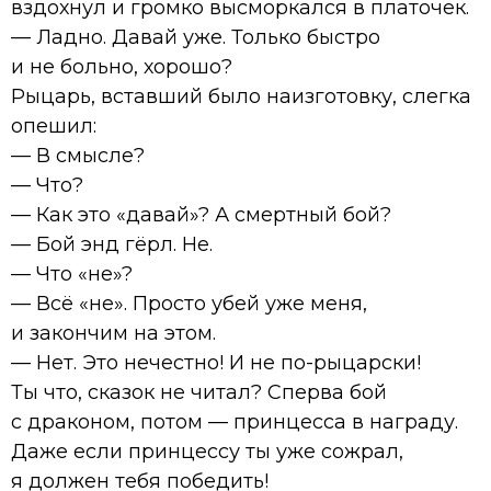
вздохнул и громко высморкался в платочек.
— Ладно. Давай уже. Только быстро
и не больно, хорошо?
Рыцарь, вставший было наизготовку, слегка
опешил:
— В смысле?
— Что?
— Как это «давай»? А смертный бой?
— Бой энд гёрл. Не.
— Что «не»?
— Всё «не». Просто убей уже меня,
и закончим на этом.
— Нет. Это нечестно! И не по-рыцарски!
Ты что, сказок не читал? Сперва бой
с драконом, потом — принцесса в награду.
Даже если принцессу ты уже сожрал,
я должен тебя победить!