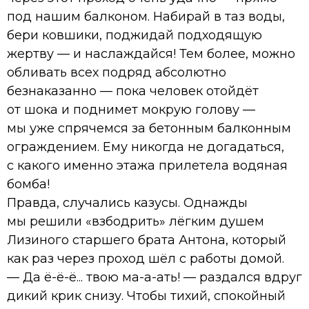
под нашим балконом. Набирай в таз воды,
бери ковшики, поджидай подходящую
жертву — и наслаждайся! Тем более, можно
обливать всех подряд абсолютно
безнаказанно — пока человек отойдёт
от шока и поднимет мокрую голову —
мы уже спрячемся за бетонным балконным
ограждением. Ему никогда не догадаться,
с какого именно этажа прилетела водяная
бомба!
Правда, случались казусы. Однажды
мы решили «взбодрить» лёгким душем
Лизиного старшего брата Антона, который
как раз через проход шёл с работы домой.
— Да ё-ё-ё... твою ма-а-ать! — раздался вдруг
дикий крик снизу. Чтобы тихий, спокойный