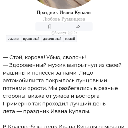
Праздник Ивана Купалы
Любовь Румянцева
5 минут
12+
о жизни
ироничный
динамичный
милый
— Стой, корова! Убью, сволочь!
— Здоровенный мужик выпрыгнул из своей
машины и понёсся за нами. Лицо
автомобилиста покрылось пунцовыми
пятнами ярости. Мы разбегались в разные
стороны, визжа от ужаса и восторга.
Примерно так проходил лучший день
лета — праздник Ивана Купалы.
В Краснообске день Ивана Купалы отмечали