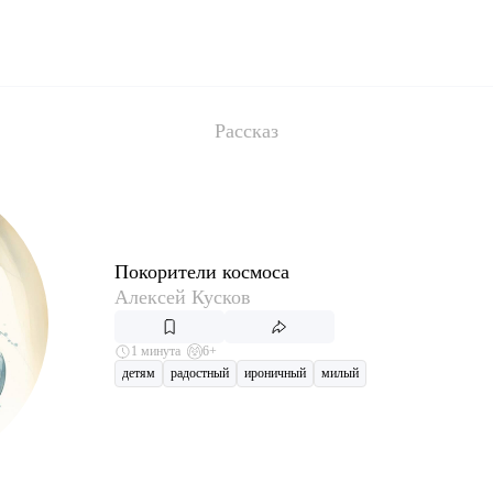
Рассказ
Покорители космоса
Алексей Кусков
1 минута
6+
детям
радостный
ироничный
милый