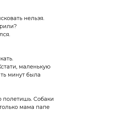
сковать нельзя.
ерили?
лся.
кать.
Кстати, маленькую
ять минут была
о полетишь. Собаки
 только мама папе