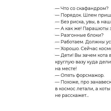
— Что со скафандром?
— Порядок. Шлем пришл
— Без риска, увы, в н
— А как же! Парашюты з
— Разгонные блоки?
— Работаем. Должны ус
— Хорошо. Сейчас космо
— Дети! Вы зачем кота
круглую вазу куда дели
на месте!
— Опять форсмажор.
— Похоже, про занавеск
в космос летали, а кот
не расскажет...