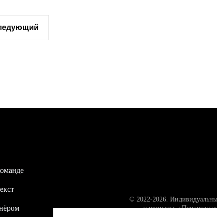
следующий
команде
екст
© 2022-2026. Индивидуальны
тнёром
защищены. «Прочитано» 