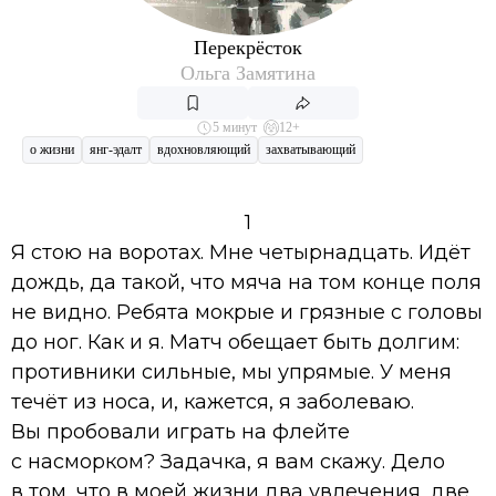
Перекрёсток
Ольга Замятина
5 минут
12+
о жизни
янг-эдалт
вдохновляющий
захватывающий
1
Я стою на воротах. Мне четырнадцать. Идёт
дождь, да такой, что мяча на том конце поля
не видно. Ребята мокрые и грязные с головы
до ног. Как и я. Матч обещает быть долгим:
противники сильные, мы упрямые. У меня
течёт из носа, и, кажется, я заболеваю.
Вы пробовали играть на флейте
с насморком? Задачка, я вам скажу. Дело
в том, что в моей жизни два увлечения, две