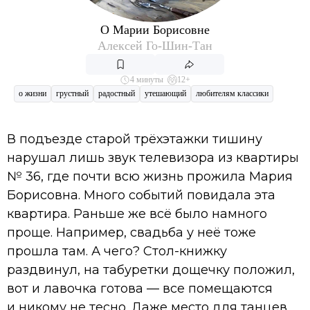
О Марии Борисовне
Алексей Го-Шин-Тан
4 минуты
12+
о жизни
грустный
радостный
утешающий
любителям классики
В подъезде старой трёхэтажки тишину
нарушал лишь звук телевизора из квартиры
№ 36, где почти всю жизнь прожила Мария
Борисовна. Много событий повидала эта
квартира. Раньше же всё было намного
проще. Например, свадьба у неё тоже
прошла там. А чего? Стол-книжку
раздвинул, на табуретки дощечку положил,
вот и лавочка готова — все помещаются
и никому не тесно. Даже место для танцев