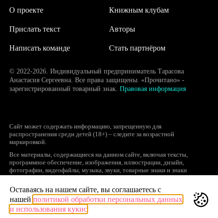
О проекте
Книжным клубам
Прислать текст
Авторы
Написать команде
Стать партнёром
© 2022-2026. Индивидуальный предприниматель Тарасова
Анастасия Сергеевна. Все права защищены. «Прочитано» -
зарегистрированный товарный знак.
Правовая информация
Сайт может содержать информацию, запрещенную для
распространения среди детей (18+) – следите за возрастной
маркировкой.
Все материалы, содержащиеся на данном сайте, включая тексты,
программное обеспечение, изображения, иллюстрации, дизайн,
фотографии, видеофайлы, музыка, звуки, товарные знаки и знаки
обслуживания, логотипы и другие объекты являются охраняемыми
объектами интеллектуальной собственности, исключительные права на
Оставаясь на нашем сайте, вы соглашаетесь с
использование которых принадлежат правообладателям.
нашей
политикой обработки персональных данных
Запрещается полное или частичное копирование и распространение (в
и использования кукис
том числе, путем воспроизведения и размещения на других сайтах и