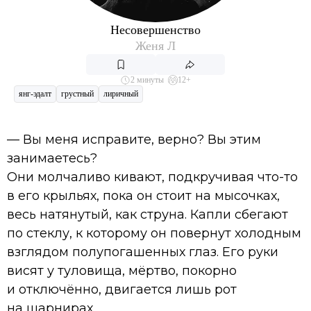
Несовершенство
Женя Л
2 минуты
12+
янг-эдалт
грустный
лиричный
— Вы меня исправите, верно? Вы этим
занимаетесь?
Они молчаливо кивают, подкручивая что-то
в его крыльях, пока он стоит на мысочках,
весь натянутый, как струна. Капли сбегают
по стеклу, к которому он повернут холодным
взглядом полупогашенных глаз. Его руки
висят у туловища, мёртво, покорно
и отключённо, двигается лишь рот
на шарнирах.