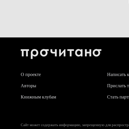
О проекте
Написать 
Авторы
Прислать т
Книжным клубам
Стать пар
Сайт может содержать информацию, запрещенную для распростран