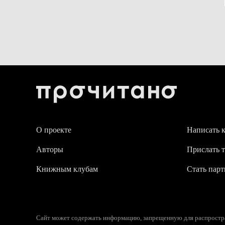
О проекте
Написать 
Авторы
Прислать т
Книжным клубам
Стать пар
Сайт может содержать информацию, запрещенную для распростран