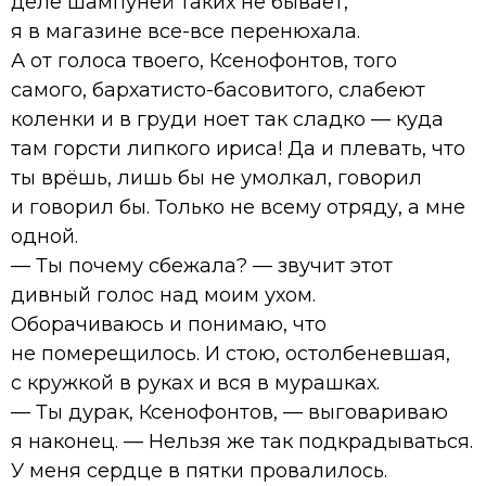
деле шампуней таких не бывает,
я в магазине все-все перенюхала.
А от голоса твоего, Ксенофонтов, того
самого, бархатисто-басовитого, слабеют
коленки и в груди ноет так сладко — куда
там горсти липкого ириса! Да и плевать, что
ты врёшь, лишь бы не умолкал, говорил
и говорил бы. Только не всему отряду, а мне
одной.
— Ты почему сбежала? — звучит этот
дивный голос над моим ухом.
Оборачиваюсь и понимаю, что
не померещилось. И стою, остолбеневшая,
с кружкой в руках и вся в мурашках.
— Ты дурак, Ксенофонтов, — выговариваю
я наконец. — Нельзя же так подкрадываться.
У меня сердце в пятки провалилось.