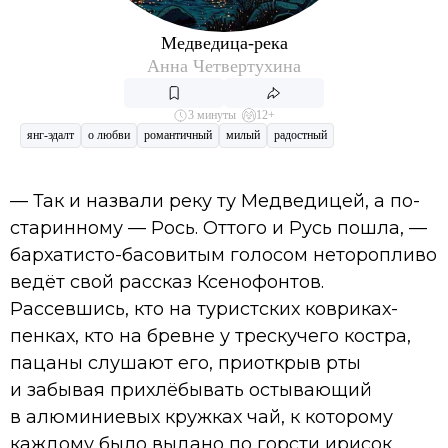
Медведица-река
Анна Четвертухина
3 минуты
12+
янг-эдалт
о любви
романтичный
милый
радостный
— Так и назвали реку ту Медведицей, а по-
старинному — Рось. Оттого и Русь пошла, —
бархатисто-басовитым голосом неторопливо
ведёт свой рассказ Ксенофонтов.
Рассевшись, кто на туристских ковриках-
пенках, кто на бревне у трескучего костра,
пацаны слушают его, приоткрыв рты
и забывая прихлёбывать остывающий
в алюминиевых кружках чай, к которому
каждому было выдано по горсти ирисок