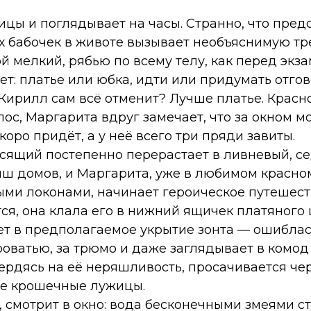
ицы и поглядывает на часы. Странно, что пре
 бабочек в животе вызывает необъяснимую тре
ой мелкий, рябью по всему телу, как перед эк
т: платье или юбка, идти или придумать отгово
Кирилл сам всё отменит? Лучше платье. Красно
ос, Маргарита вдруг замечает, что за окном м
коро придёт, а у неё всего три пряди завиты.
сящий постепенно перерастает в ливневый, 
ыш домов, и Маргарита, уже в любимом красном
ыми локонами, начинает героическое путешест
тся, она клала его в нижний ящичек платяного
ет в предполагаемое укрытие зонта — ошиблас
оватью, за трюмо и даже заглядывает в комод
рдясь на её неряшливость, просачивается чере
те крошечные лужицы.
 смотрит в окно: вода бесконечными змеями ст