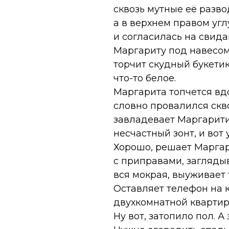
сквозь мутные её разв
а в верхнем правом уг
и согласилась на свида
Маргариту под навесом
торчит скудный букетик
что-то белое.
Маргарита топчется вд
словно провалился скво
завладевает Маргаритин
несчастный зонт, и вот
Хорошо, решает Маргари
с приправами, заглядыв
вся мокрая, выуживает 
Оставляет телефон на 
двухкомнатной квартиры
Ну вот, затопило пол. А