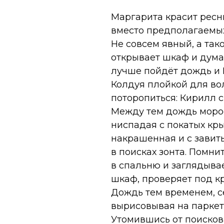
Маргарита красит ресн
вместо предполагаемых
Не совсем явный, а так
открывает шкаф и думае
лучше пойдёт дождь и 
Колдуя плойкой для вол
поторопиться: Кирилл с
Между тем дождь моро
ниспадая с покатых кр
накрашенная и с завит
в поисках зонта. Помни
в спальню и заглядыва
шкаф, проверяет под кр
Дождь тем временем, се
вырисовывая на парке
Утомившись от поисков,