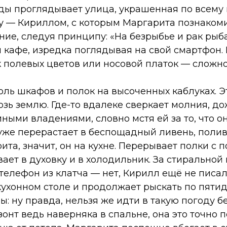
оды проглядывает улица, украшенная по всему
лу — Кириллом, с которым Маргарита познаком
ние, следуя принципу: «На безрыбье и рак рыб
 кафе, изредка поглядывая на свой смартфон. 
 полевых цветов или носовой платок — сложно
оль шкафов и полок на высоченных каблуках. Э
зь землю. Где-то вдалеке сверкает молния, до
ыми владениями, словно мстя ей за то, что он
 уже перерастает в беспощадный ливень, полив
та, значит, он на кухне. Перерывает полки с 
ает в духовку и в холодильник. За стиральной
телефон из клатча — нет, Кирилл ещё не писал
кухонном столе и продолжает рыскать по пяти
: ну правда, нельзя же идти в такую погоду бе
 зонт ведь наверняка в спальне, она это точно п