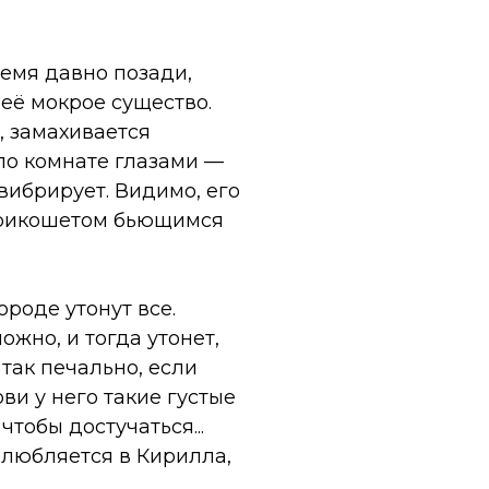
ремя давно позади,
её мокрое существо.
, замахивается
по комнате глазами —
вибрирует. Видимо, его
, рикошетом бьющимся
ороде утонут все.
ожно, и тогда утонет,
 так печально, если
ови у него такие густые
чтобы достучаться...
влюбляется в Кирилла,