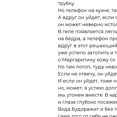
трубку.
Но телефон на кухне, т
А вдруг он уйдёт, если
он может неверно истол
В теле появляется лёгк
на бёдра, а телефон п
вдруг в этот решающий
уже успело затопить и
о Маргаритину кожу со 
Но там потоп, туда нев
Если не отвечу, он уйдё
И если он уйдёт, тоже 
но, может, я успею доп
мы утонем вместе. В кар
и глаза глубоко посажен
Вода будоражит и без 
сама того от себя не ож