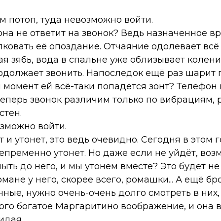
ам потоп, туда невозможно войти.
 она не ответит на звонок? Ведь назначенное в
ковать её опоздание. Отчаяние одолевает всё 
ая зябь, вода в спальне уже облизывает колени
родолжает звонить. Напоследок ещё раз шарит 
 момент ей всё-таки попадётся зонт? Телефон 
 теперь звонок различим только по вибрациям
стен.
озможно войти.
т и утонет, это ведь очевидно. Сегодня в этом г
непременно утонет. Но даже если не уйдёт, возм
лыть до него, и мы утонем вместе? Это будет не
мане у него, скорее всего, ромашки... А ещё бр
ные, нужно очень-очень долго смотреть в них, 
того богатое Маргаритино воображение, и она 
идая.