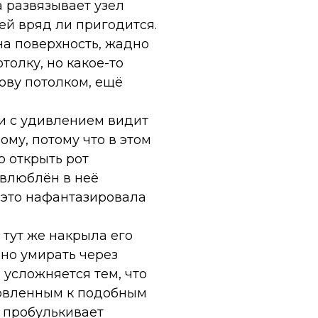
 развязывает узел
 ей вряд ли пригодится.
на поверхность, жадно
толку, но какое-то
лову потолком, ещё
 и с удивлением видит
ому, потому что в этом
о открыть рот
е влюблён в неё
 это нафантазировала
 тут же накрыла его
вно умирать через
 усложняется тем, что
товленным к подобным
о пробулькивает