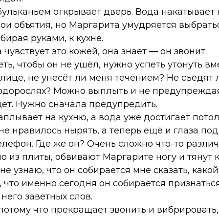
бульканьем открывает дверь. Вода накатывает 
вои объятия, но Маргарита умудряется выбрать
бирая руками, к кухне.
 чувствует это кожей, она знает — он звонит.
ть, чтобы он не ушёл, нужно успеть утонуть вм
лице, не унесёт ли меня течением? Не съедят
 водорослях? Можно выплыть и не предупреждая
йдёт. Нужно сначала предупредить.
аплывает на кухню, а вода уже достигает пото
не нравилось нырять, а теперь ещё и глаза под
елефон. Где же он? Очень сложно что-то различа
 из плиты, обвивают Маргарите ногу и тянут к
 не узнаю, что он собирается мне сказать, како
, что именно сегодня он собирается признаться
 него заветных слов.
потому что прекращает звонить и вибрировать,