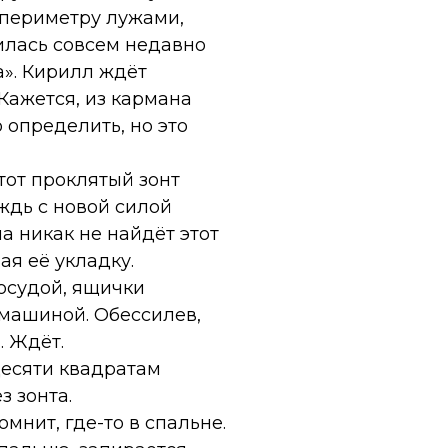
 периметру лужами,
илась совсем недавно
а». Кирилл ждёт
Кажется, из кармана
 определить, но это
тот проклятый зонт
ждь с новой силой
а никак не найдёт этот
ая её укладку.
посудой, ящички
 машиной. Обессилев,
. Ждёт.
десяти квадратам
з зонта.
омнит, где-то в спальне.