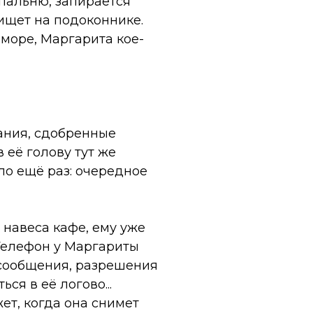
спальню, запирается
ищет на подоконнике.
 море, Маргарита кое-
ания, сдобренные
 её голову тут же
ло ещё раз: очередное
 навеса кафе, ему уже
 Телефон у Маргариты
 сообщения, разрешения
ся в её логово...
жет, когда она снимет