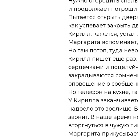
Нужно огородить спаль
и продолжает потрошит
Пытается открыть дверь
как успевает закрыть д
Кирилл, кажется, устал
Маргарита вспоминает, 
Но там потоп, туда нев
Кирилл пишет ещё раз
сердечками и поцелуйчи
закрадываются сомнени
оповещение о сообщени
Но телефон на кухне, т
У Кирилла заканчиваетс
надоело это зрелище. 
звонит. В наше время 
вторгнуться в чужую тиш
Маргарита прикусывает 