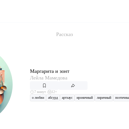
Рассказ
Маргарита и зонт
Лейла Мамедова
7 минут
12+
о любви
абсурд
артхаус
ироничный
лиричный
поэтичны