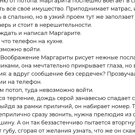
ню от потопа. Маргарита поспешно вбегает в 
ь всё своё имущество. Приподнимает матрас, 
 в спальню, но в узкий проём тут же заползает
верь и стоит в нерешительности.
 ждать и написал Маргарите.
что телефон на кухне.
озможно войти.
. Воображение Маргариты рисует нежные посл
ками, она мечтательно прикрывает глаза, но в
я: а вдруг сообщение без сердечек? Прозвуча
и на телефон.
ам потоп, туда невозможно войти.
я терпение, дождь серой занавесью спадает с
Выйдя за рамки приличий, он набирает номер.
неприлично сразу звонить, нужна прелюдия из
ину. А он так беззастенчиво пытается вторгнуть
губу, сгорая от желания узнать, что же он ска