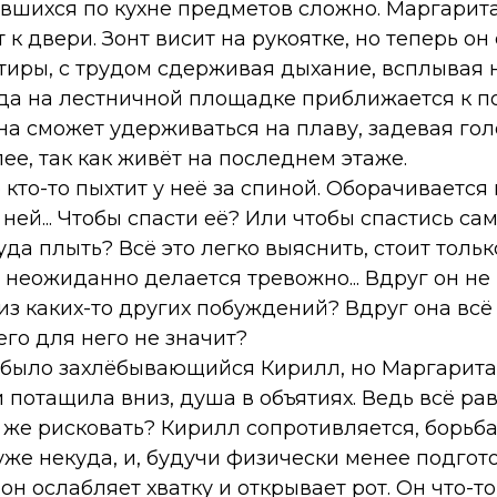
ывшихся по кухне предметов сложно. Маргарита
 к двери. Зонт висит на рукоятке, но теперь он
тиры, с трудом сдерживая дыхание, всплывая 
ода на лестничной площадке приближается к по
она сможет удерживаться на плаву, задевая го
лее, так как живёт на последнем этаже.
 кто-то пыхтит у неё за спиной. Оборачивается
ней... Чтобы спасти её? Или чтобы спастись сам
да плыть? Всё это легко выяснить, стоит тольк
ей неожиданно делается тревожно... Вдруг он н
из каких-то других побуждений? Вдруг она всё
его для него не значит?
л было захлёбывающийся Кирилл, но Маргарита
 потащила вниз, душа в объятиях. Ведь всё ра
 же рисковать? Кирилл сопротивляется, борьба
уже некуда, и, будучи физически менее подго
он ослабляет хватку и открывает рот. Он что-т