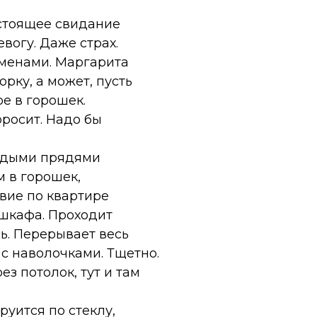
дстоящее свидание
вогу. Даже страх.
заменами. Маргарита
рку, а может, пусть
е в горошек.
оросит. Надо бы
седыми прядями
 в горошек,
вие по квартире
 шкафа. Проходит
ь. Перерывает весь
 с наволочками. Тщетно.
з потолок, тут и там
руится по стеклу,