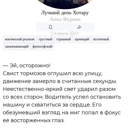
Лучший день Хотару
Анна Фурман
4 минуты
12+
магический реализм
грустный
страшный
щемящий
поэтичный
захватывающий
философский
— Эй, осторожно!
Свист тормозов оглушил всю улицу,
движение замерло в считанные секунды.
Неестественно-яркий свет ударил разом
со всех сторон. Водитель успел остановить
машину и схватиться за сердце. Его
обезумевший взгляд на миг попал в фокус
её восторженных глаз.